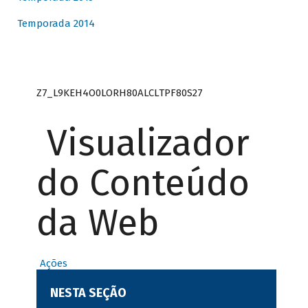
Temporada 2014
Z7_L9KEH4O0LORH80ALCLTPF80S27
Visualizador
do Conteúdo
da Web
Ações
NESTA SEÇÃO