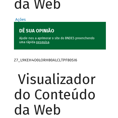
da Web
Ações
DÊ SUA OPINIÃO
Ajude-nos a aprimorar o site do BNDES preenchendo
uma rápida
pesquisa
.
Z7_L9KEH4O0LORH80ALCLTPF80SI6
Visualizador
do Conteúdo
da Web