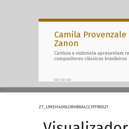
Camila Provenzale 
Zanon
Cantora e violonista apresentam r
compositores clássicos brasileiros
Z7_L9KEH4O0LORH80ALCLTPF80S21
Visualizado