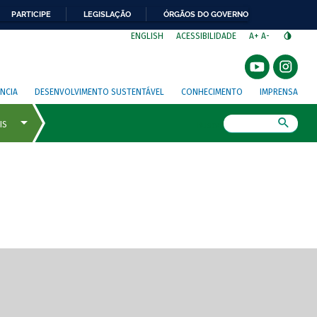
PARTICIPE
LEGISLAÇÃO
ÓRGÃOS DO GOVERNO
⁣
ENGLISH
ACESSIBILIDADE
A+
A-
NCIA
DESENVOLVIMENTO SUSTENTÁVEL
CONHECIMENTO
IMPRENSA
Busca
gem de tela