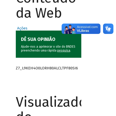
da Web
Ações
DÊ SUA OPINIÃO
Ajude-nos a aprimorar o site do BNDES
preenchendo uma rápida
pesquisa
.
Z7_L9KEH4O0LORH80ALCLTPF80SI6
Visualizador