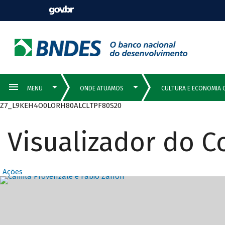
Z7_L9KEH4O0LORH80ALCLTPF80S20
Visualizador do 
Ações
Destaques Prin