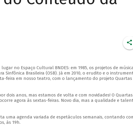
 lugar no Espaço Cultural BNDES: em 1985, os projetos de músic
 Sinfônica Brasileira (OSB). Já em 2010, o erudito e o instrumen
ta-feira em nosso teatro, com o lançamento do projeto Quartas
por dois anos, mas estamos de volta e com novidades! O Quartas
ocorre agora às sextas-feiras. Novo dia, mas a qualidade e talen
nta uma agenda variada de espetáculos semanais, contando co
s, às 19h.