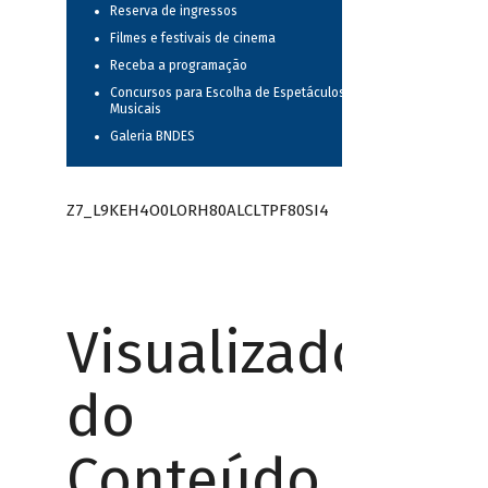
Reserva de ingressos
Filmes e festivais de cinema
Receba a programação
Concursos para Escolha de Espetáculos
Musicais
Galeria BNDES
Z7_L9KEH4O0LORH80ALCLTPF80SI4
Visualizador
do
Conteúdo