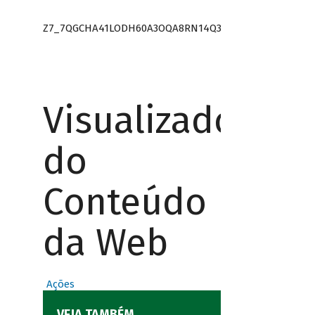
Z7_7QGCHA41LODH60A3OQA8RN14Q3
Visualizador
do
Conteúdo
da Web
Ações
VEJA TAMBÉM