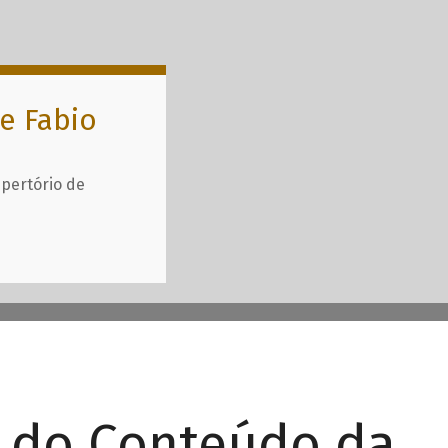
e Fabio
epertório de
r do Conteúdo da