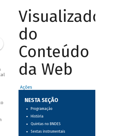
Visualizador
do
Conteúdo
da Web
a
tal
Ações
NESTA SEÇÃO
to
Programação
História
m
Quintas no BNDES
Sextas instrumentais