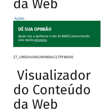
da Web
Ações
DÊ SUA OPINIÃO
Ajude-nos a aprimorar o site do BNDES preenchendo
uma rápida
pesquisa
.
Z7_L9KEH4O0LORH80ALCLTPF80SI6
Visualizador
do Conteúdo
da Web