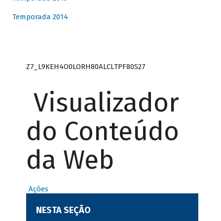
Temporada 2014
Z7_L9KEH4O0LORH80ALCLTPF80S27
Visualizador
do Conteúdo
da Web
Ações
NESTA SEÇÃO