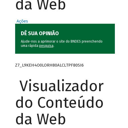
da Web
Ações
DÊ SUA OPINIÃO
Ajude-nos a aprimorar o site do BNDES preenchendo
uma rápida
pesquisa
.
Z7_L9KEH4O0LORH80ALCLTPF80SI6
Visualizador
do Conteúdo
da Web