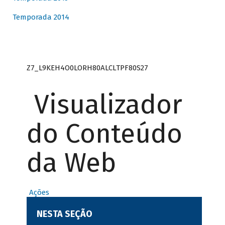
Temporada 2014
Z7_L9KEH4O0LORH80ALCLTPF80S27
Visualizador
do Conteúdo
da Web
Ações
NESTA SEÇÃO