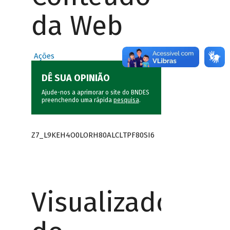
da Web
Ações
DÊ SUA OPINIÃO
Ajude-nos a aprimorar o site do BNDES
preenchendo uma rápida
pesquisa
.
Z7_L9KEH4O0LORH80ALCLTPF80SI6
Visualizador