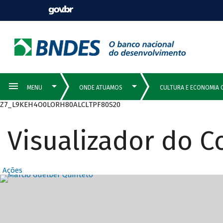
Z7_L9KEH4O0LORH80ALCLTPF80S20
Visualizador do 
Ações
Destaques Prin