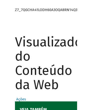
Z7_7QGCHA41LODH60A3OQA8RN14Q3
Visualizador
do
Conteúdo
da Web
Ações
VEJA TAMBÉM