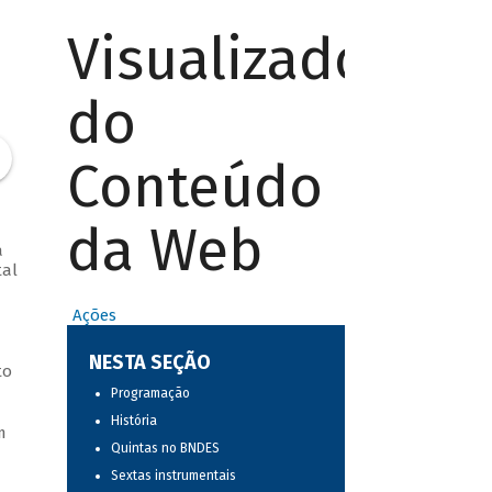
Visualizador
do
Conteúdo
da Web
a
tal
Ações
NESTA SEÇÃO
to
Programação
História
m
Quintas no BNDES
Sextas instrumentais