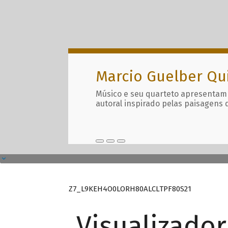
Marcio Guelber Qu
Músico e seu quarteto apresentam
autoral inspirado pelas paisagens 
Z7_L9KEH4O0LORH80ALCLTPF80S21
Visualizado