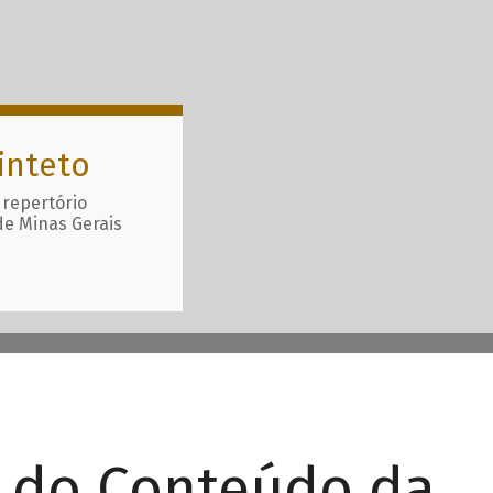
inteto
 repertório
de Minas Gerais
r do Conteúdo da