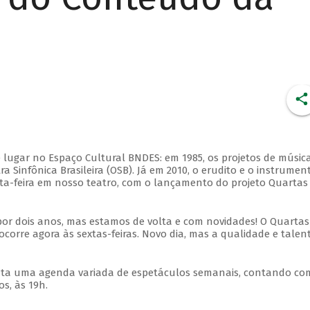
 lugar no Espaço Cultural BNDES: em 1985, os projetos de músic
 Sinfônica Brasileira (OSB). Já em 2010, o erudito e o instrumen
ta-feira em nosso teatro, com o lançamento do projeto Quartas
por dois anos, mas estamos de volta e com novidades! O Quartas
ocorre agora às sextas-feiras. Novo dia, mas a qualidade e talen
nta uma agenda variada de espetáculos semanais, contando co
s, às 19h.