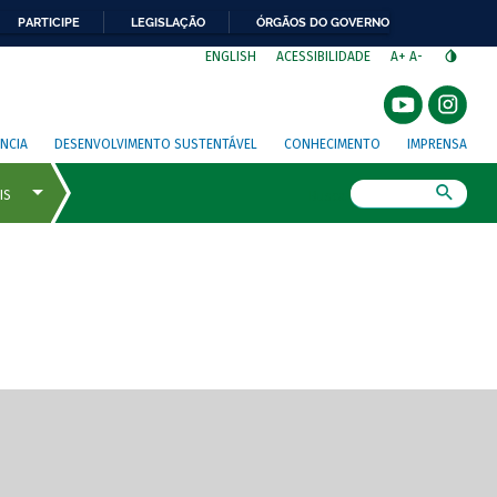
PARTICIPE
LEGISLAÇÃO
ÓRGÃOS DO GOVERNO
⁣
ENGLISH
ACESSIBILIDADE
A+
A-
NCIA
DESENVOLVIMENTO SUSTENTÁVEL
CONHECIMENTO
IMPRENSA
Busca
gem de tela