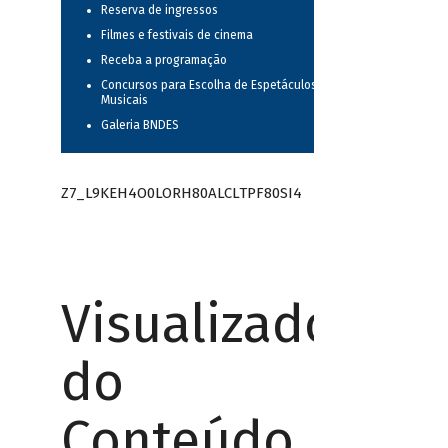
Reserva de ingressos
Filmes e festivais de cinema
Receba a programação
Concursos para Escolha de Espetáculos
Musicais
Galeria BNDES
Z7_L9KEH4O0LORH80ALCLTPF80SI4
Visualizador
do
Conteúdo