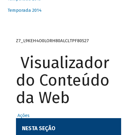
Temporada 2014
Z7_L9KEH4O0LORH80ALCLTPF80S27
Visualizador
do Conteúdo
da Web
Ações
NESTA SEÇÃO