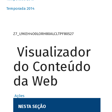
Temporada 2014
Z7_L9KEH4O0LORH80ALCLTPF80S27
Visualizador
do Conteúdo
da Web
Ações
NESTA SEÇÃO