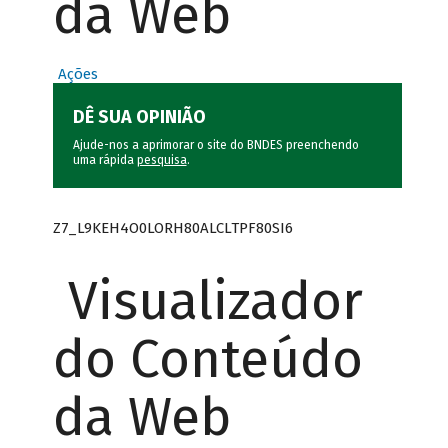
da Web
Ações
DÊ SUA OPINIÃO
Ajude-nos a aprimorar o site do BNDES preenchendo
uma rápida
pesquisa
.
Z7_L9KEH4O0LORH80ALCLTPF80SI6
Visualizador
do Conteúdo
da Web