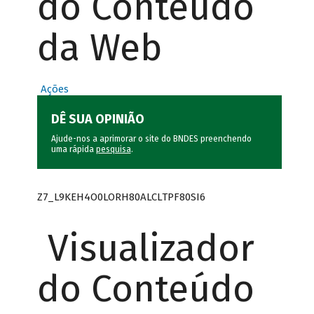
do Conteúdo
da Web
Ações
DÊ SUA OPINIÃO
Ajude-nos a aprimorar o site do BNDES preenchendo
uma rápida
pesquisa
.
Z7_L9KEH4O0LORH80ALCLTPF80SI6
Visualizador
do Conteúdo