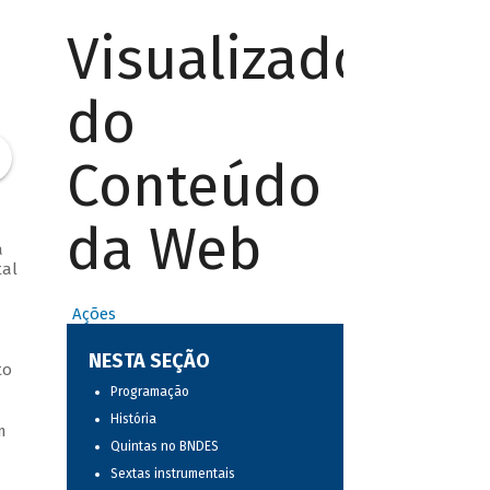
Visualizador
do
Conteúdo
da Web
a
tal
Ações
NESTA SEÇÃO
to
Programação
História
m
Quintas no BNDES
Sextas instrumentais