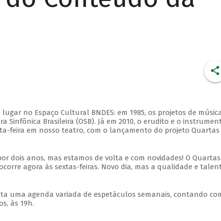
 lugar no Espaço Cultural BNDES: em 1985, os projetos de músic
 Sinfônica Brasileira (OSB). Já em 2010, o erudito e o instrumen
ta-feira em nosso teatro, com o lançamento do projeto Quartas
por dois anos, mas estamos de volta e com novidades! O Quartas
ocorre agora às sextas-feiras. Novo dia, mas a qualidade e talen
nta uma agenda variada de espetáculos semanais, contando co
s, às 19h.