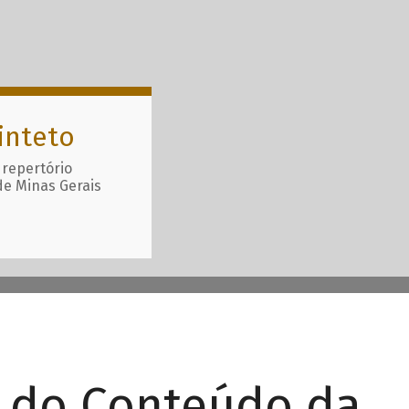
inteto
 repertório
de Minas Gerais
r do Conteúdo da