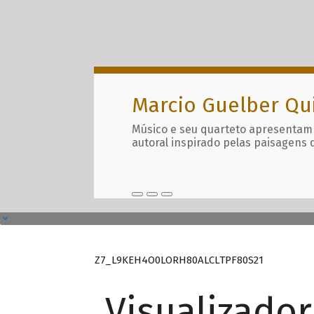
Marcio Guelber Qu
Músico e seu quarteto apresentam
autoral inspirado pelas paisagens 
Z7_L9KEH4O0LORH80ALCLTPF80S21
Visualizado