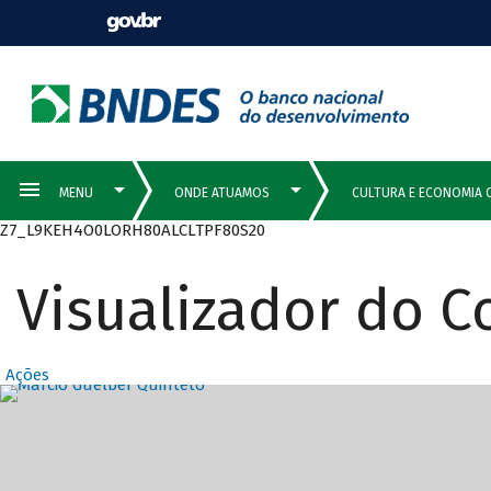
Z7_L9KEH4O0LORH80ALCLTPF80S20
Visualizador do 
Ações
Destaques Prin