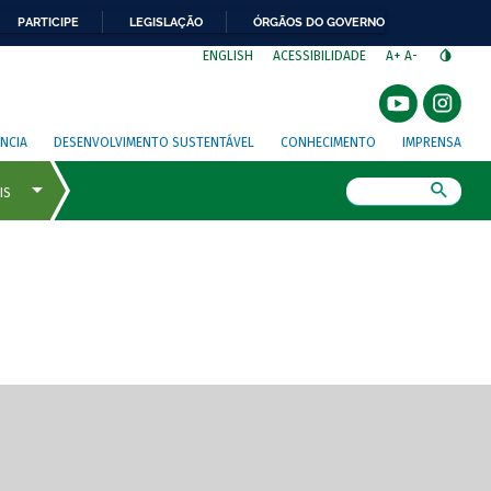
PARTICIPE
LEGISLAÇÃO
ÓRGÃOS DO GOVERNO
⁣
ENGLISH
ACESSIBILIDADE
A+
A-
NCIA
DESENVOLVIMENTO SUSTENTÁVEL
CONHECIMENTO
IMPRENSA
Busca
gem de tela