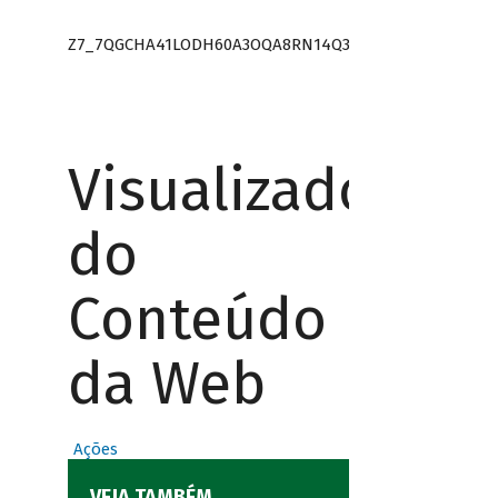
Z7_7QGCHA41LODH60A3OQA8RN14Q3
Visualizador
do
Conteúdo
da Web
Ações
VEJA TAMBÉM