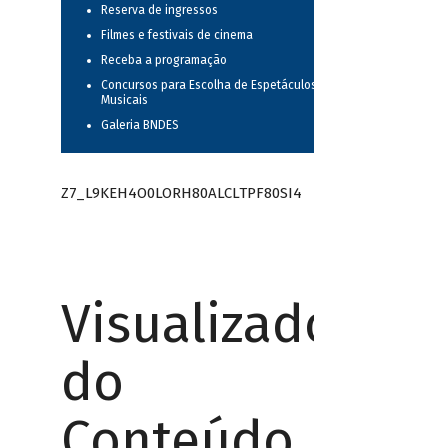
Reserva de ingressos
Filmes e festivais de cinema
Receba a programação
Concursos para Escolha de Espetáculos
Musicais
Galeria BNDES
Z7_L9KEH4O0LORH80ALCLTPF80SI4
Visualizador
do
Conteúdo