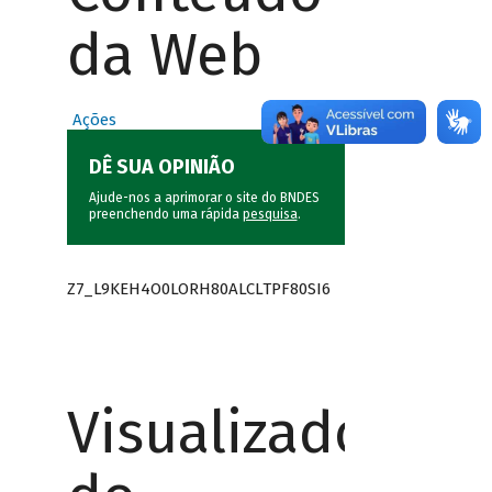
da Web
Ações
DÊ SUA OPINIÃO
Ajude-nos a aprimorar o site do BNDES
preenchendo uma rápida
pesquisa
.
Z7_L9KEH4O0LORH80ALCLTPF80SI6
Visualizador