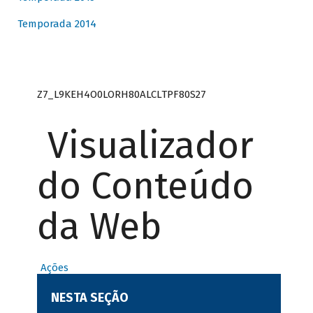
Temporada 2014
Z7_L9KEH4O0LORH80ALCLTPF80S27
Visualizador
do Conteúdo
da Web
Ações
NESTA SEÇÃO