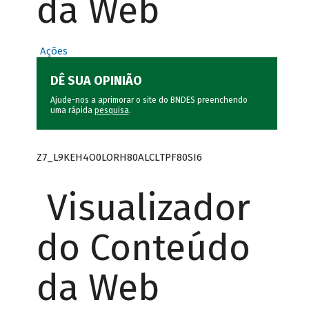
da Web
Ações
DÊ SUA OPINIÃO
Ajude-nos a aprimorar o site do BNDES preenchendo
uma rápida
pesquisa
.
Z7_L9KEH4O0LORH80ALCLTPF80SI6
Visualizador
do Conteúdo
da Web