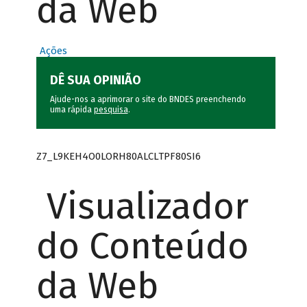
da Web
Ações
DÊ SUA OPINIÃO
Ajude-nos a aprimorar o site do BNDES preenchendo
uma rápida
pesquisa
.
Z7_L9KEH4O0LORH80ALCLTPF80SI6
Visualizador
do Conteúdo
da Web