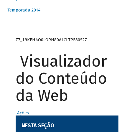
Temporada 2014
Z7_L9KEH4O0LORH80ALCLTPF80S27
Visualizador
do Conteúdo
da Web
Ações
NESTA SEÇÃO