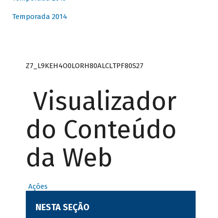
Temporada 2014
Z7_L9KEH4O0LORH80ALCLTPF80S27
Visualizador
do Conteúdo
da Web
Ações
NESTA SEÇÃO