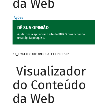
da Web
Ações
DÊ SUA OPINIÃO
Ajude-nos a aprimorar o site do BNDES preenchendo
uma rápida
pesquisa
.
Z7_L9KEH4O0LORH80ALCLTPF80SI6
Visualizador
do Conteúdo
da Web