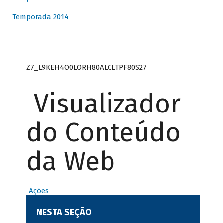
Temporada 2014
Z7_L9KEH4O0LORH80ALCLTPF80S27
Visualizador
do Conteúdo
da Web
Ações
NESTA SEÇÃO