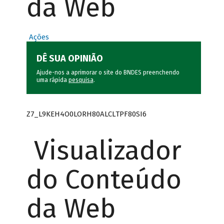
da Web
Ações
DÊ SUA OPINIÃO
Ajude-nos a aprimorar o site do BNDES preenchendo
uma rápida
pesquisa
.
Z7_L9KEH4O0LORH80ALCLTPF80SI6
Visualizador
do Conteúdo
da Web