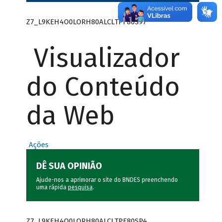
Z7_L9KEH4O0LORH80ALCLTPF80S97
Visualizador
do Conteúdo
da Web
Ações
DÊ SUA OPINIÃO
Ajude-nos a aprimorar o site do BNDES preenchendo
uma rápida
pesquisa
.
Z7_L9KEH4O0LORH80ALCLTPF80SP4