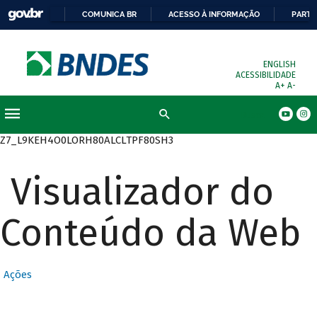
COMUNICA BR
ACESSO À INFORMAÇÃO
PARTI
ENGLISH
ACESSIBILIDADE
A+
A-
Busca
Z7_L9KEH4O0LORH80ALCLTPF80SH3
Visualizador do
Conteúdo da Web
Ações