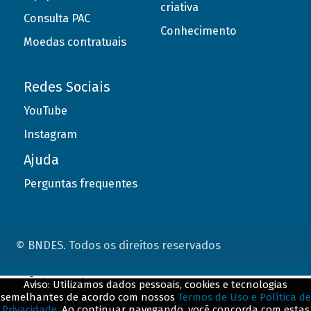
criativa
Consulta PAC
Conhecimento
Moedas contratuais
Redes Sociais
YouTube
Instagram
Ajuda
Perguntas frequentes
© BNDES. Todos os direitos reservados
ConteÃºdo complementar
Aviso: Utilizamos dados pessoais, cookies e tecnologias
semelhantes de acordo com nossos
Termos de Uso e Política de
${title}
${badge}
Privacidade
. Ao continuar navegando, você concorda com estas