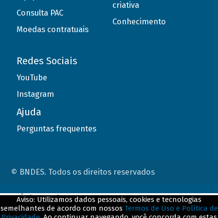
criativa
Consulta PAC
Conhecimento
Moedas contratuais
Redes Sociais
YouTube
Instagram
Ajuda
Perguntas frequentes
© BNDES. Todos os direitos reservados
ConteÃºdo complementar
Aviso: Utilizamos dados pessoais, cookies e tecnologias
semelhantes de acordo com nossos
Termos de Uso e Política de
${title}
${badge}
Privacidade
. Ao continuar navegando, você concorda com estas