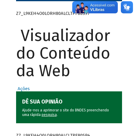
Z7_L9KEH4O0LORH80ALCLTPF80S97
Visualizador
do Conteúdo
da Web
Ações
DÊ SUA OPINIÃO
Ajude-nos a aprimorar o site do BNDES preenchendo
uma rápida
pesquisa
.
Z7_L9KEH4O0LORH80ALCLTPF80SP4