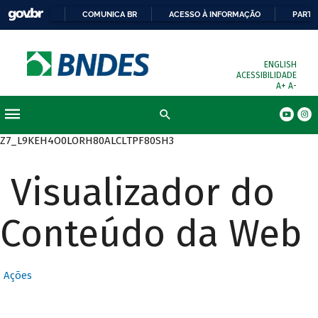
COMUNICA BR
ACESSO À INFORMAÇÃO
PARTI
ENGLISH
ACESSIBILIDADE
A+
A-
Busca
Z7_L9KEH4O0LORH80ALCLTPF80SH3
Visualizador do
Conteúdo da Web
Ações