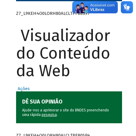
Z7_L9KEH4O0LORH80ALCLTPF80S97
Visualizador
do Conteúdo
da Web
Ações
DÊ SUA OPINIÃO
Ajude-nos a aprimorar o site do BNDES preenchendo
uma rápida
pesquisa
.
Z7_L9KEH4O0LORH80ALCLTPF80SP4