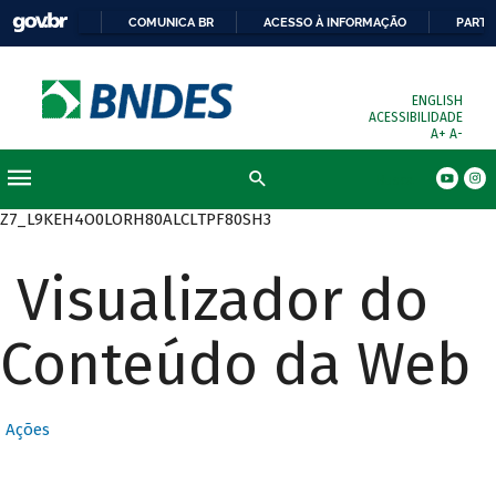
COMUNICA BR
ACESSO À INFORMAÇÃO
PARTI
ENGLISH
ACESSIBILIDADE
A+
A-
Busca
Z7_L9KEH4O0LORH80ALCLTPF80SH3
Visualizador do
Conteúdo da Web
Ações