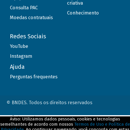
criativa
Consulta PAC
Conhecimento
Moedas contratuais
Redes Sociais
YouTube
Instagram
Ajuda
Perguntas frequentes
© BNDES. Todos os direitos reservados
ConteÃºdo complementar
Aviso: Utilizamos dados pessoais, cookies e tecnologias
semelhantes de acordo com nossos
Termos de Uso e Política de
${title}
${badge}
Privacidade
. Ao continuar navegando, você concorda com estas