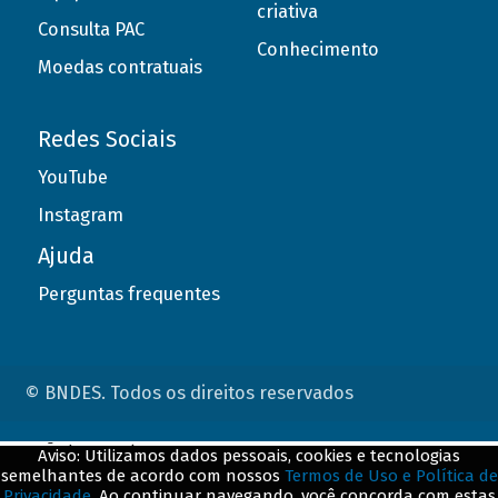
criativa
Consulta PAC
Conhecimento
Moedas contratuais
Redes Sociais
YouTube
Instagram
Ajuda
Perguntas frequentes
© BNDES. Todos os direitos reservados
ConteÃºdo complementar
Aviso: Utilizamos dados pessoais, cookies e tecnologias
semelhantes de acordo com nossos
Termos de Uso e Política de
${title}
${badge}
Privacidade
. Ao continuar navegando, você concorda com estas