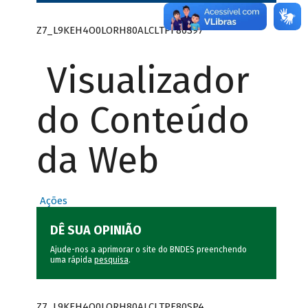
Z7_L9KEH4O0LORH80ALCLTPF80S97
Visualizador
do Conteúdo
da Web
Ações
DÊ SUA OPINIÃO
Ajude-nos a aprimorar o site do BNDES preenchendo
uma rápida
pesquisa
.
Z7_L9KEH4O0LORH80ALCLTPF80SP4