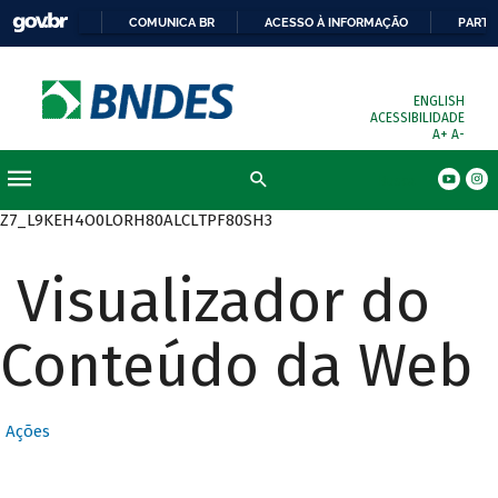
COMUNICA BR
ACESSO À INFORMAÇÃO
PARTI
ENGLISH
ACESSIBILIDADE
A+
A-
Busca
Z7_L9KEH4O0LORH80ALCLTPF80SH3
Visualizador do
Conteúdo da Web
Ações