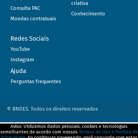
criativa
Consulta PAC
Conhecimento
Moedas contratuais
Redes Sociais
YouTube
Instagram
Ajuda
Perguntas frequentes
© BNDES. Todos os direitos reservados
ConteÃºdo complementar
Aviso: Utilizamos dados pessoais, cookies e tecnologias
semelhantes de acordo com nossos
Termos de Uso e Política de
${title}
${badge}
Privacidade
. Ao continuar navegando, você concorda com estas