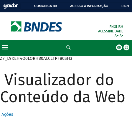
COMUNICA BR
ACESSO À INFORMAÇÃO
PARTI
ENGLISH
ACESSIBILIDADE
A+
A-
Busca
Z7_L9KEH4O0LORH80ALCLTPF80SH3
Visualizador do
Conteúdo da Web
Ações