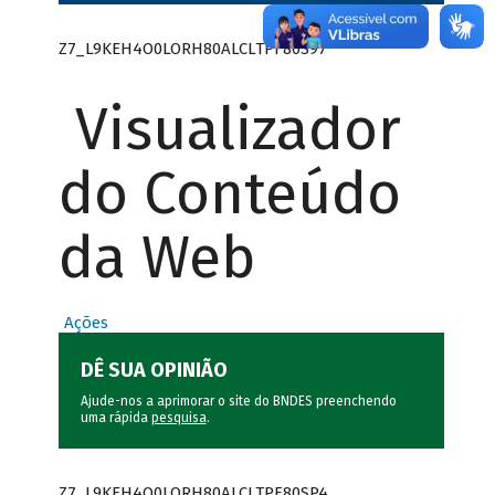
Z7_L9KEH4O0LORH80ALCLTPF80S97
Visualizador
do Conteúdo
da Web
Ações
DÊ SUA OPINIÃO
Ajude-nos a aprimorar o site do BNDES preenchendo
uma rápida
pesquisa
.
Z7_L9KEH4O0LORH80ALCLTPF80SP4