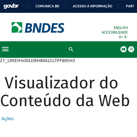
COMUNICA BR
ACESSO À INFORMAÇÃO
PARTI
ENGLISH
ACESSIBILIDADE
A+
A-
Busca
Z7_L9KEH4O0LORH80ALCLTPF80SH3
Visualizador do
Conteúdo da Web
Ações