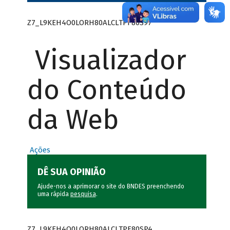
Z7_L9KEH4O0LORH80ALCLTPF80S97
Visualizador
do Conteúdo
da Web
Ações
DÊ SUA OPINIÃO
Ajude-nos a aprimorar o site do BNDES preenchendo
uma rápida
pesquisa
.
Z7_L9KEH4O0LORH80ALCLTPF80SP4