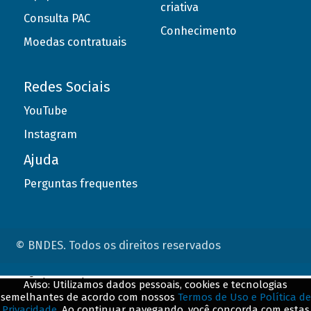
criativa
Consulta PAC
Conhecimento
Moedas contratuais
Redes Sociais
YouTube
Instagram
Ajuda
Perguntas frequentes
© BNDES. Todos os direitos reservados
ConteÃºdo complementar
Aviso: Utilizamos dados pessoais, cookies e tecnologias
semelhantes de acordo com nossos
Termos de Uso e Política de
${title}
${badge}
Privacidade
. Ao continuar navegando, você concorda com estas