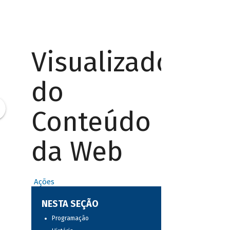
Visualizador
do
Conteúdo
da Web
Ações
NESTA SEÇÃO
Programação