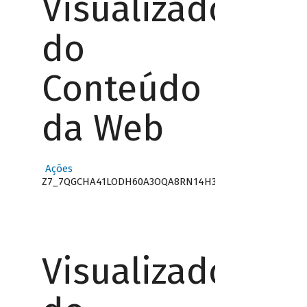
Visualizador
do
Conteúdo
da Web
Ações
Z7_7QGCHA41LODH60A3OQA8RN14H3
Visualizador