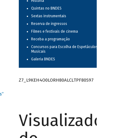
História
Quintas no BNDES
Sextas instrumentais
Reserva de ingressos
Filmes e festivais de cinema
Receba a programação
Concursos para Escolha de Espetáculos
Musicais
Galeria BNDES
Z7_L9KEH4O0LORH80ALCLTPF80S97
s”
Visualizador