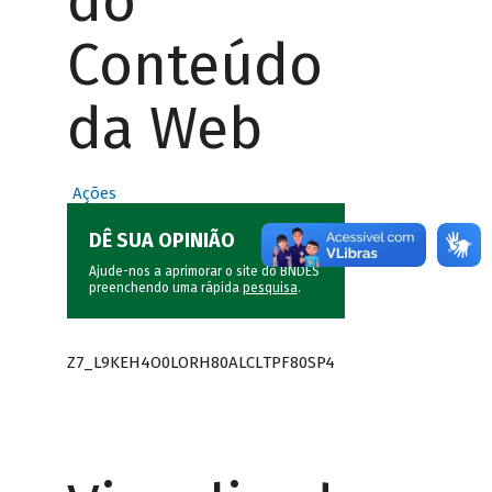
do
Conteúdo
da Web
Ações
DÊ SUA OPINIÃO
Ajude-nos a aprimorar o site do BNDES
preenchendo uma rápida
pesquisa
.
Z7_L9KEH4O0LORH80ALCLTPF80SP4