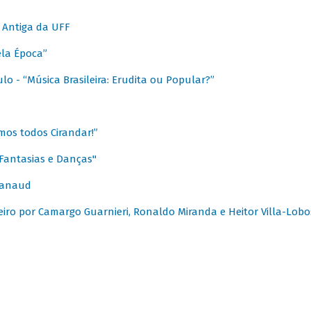
 Antiga da UFF
ela Época”
o - “Música Brasileira: Erudita ou Popular?”
mos todos Cirandar!”
Fantasias e Danças"
Canaud
leiro por Camargo Guarnieri, Ronaldo Miranda e Heitor Villa-Lobo