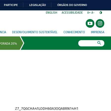
PARTICIPE
LEGISLAÇÃO
ÓRGÃOS DO GOVERNO
⁣
ENGLISH
ACESSIBILIDADE
A+
A-
NCIA
DESENVOLVIMENTO SUSTENTÁVEL
CONHECIMENTO
IMPRENSA
Busca
Z7_7QGCHA41LODH60A3OQA8RN14H1