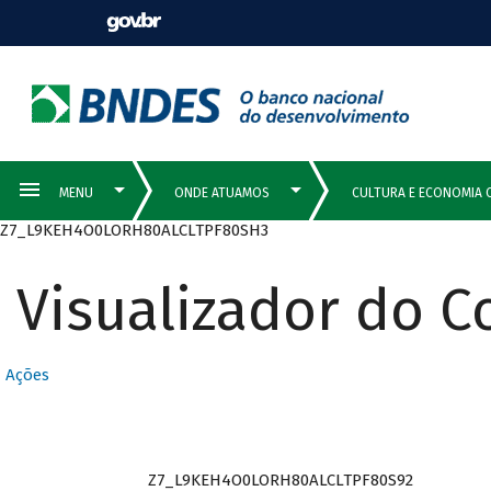
Z7_L9KEH4O0LORH80ALCLTPF80SH3
Visualizador do 
Ações
Z7_L9KEH4O0LORH80ALCLTPF80S92