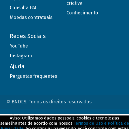
criativa
Consulta PAC
Conhecimento
Moedas contratuais
Redes Sociais
YouTube
Instagram
Ajuda
Perguntas frequentes
© BNDES. Todos os direitos reservados
ConteÃºdo complementar
Aviso: Utilizamos dados pessoais, cookies e tecnologias
semelhantes de acordo com nossos
Termos de Uso e Política de
${title}
${badge}
Privacidade
. Ao continuar navegando, você concorda com estas