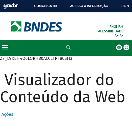
COMUNICA BR
ACESSO À INFORMAÇÃO
PARTI
ENGLISH
ACESSIBILIDADE
A+
A-
Busca
Z7_L9KEH4O0LORH80ALCLTPF80SH3
Visualizador do
Conteúdo da Web
Ações