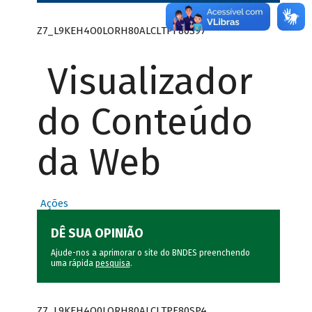
Z7_L9KEH4O0LORH80ALCLTPF80S97
Visualizador
do Conteúdo
da Web
Ações
DÊ SUA OPINIÃO
Ajude-nos a aprimorar o site do BNDES preenchendo
uma rápida
pesquisa
.
Z7_L9KEH4O0LORH80ALCLTPF80SP4