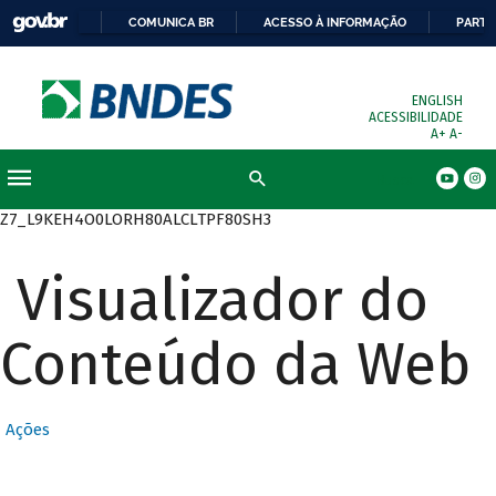
COMUNICA BR
ACESSO À INFORMAÇÃO
PARTI
ENGLISH
ACESSIBILIDADE
A+
A-
Busca
Z7_L9KEH4O0LORH80ALCLTPF80SH3
Visualizador do
Conteúdo da Web
Ações