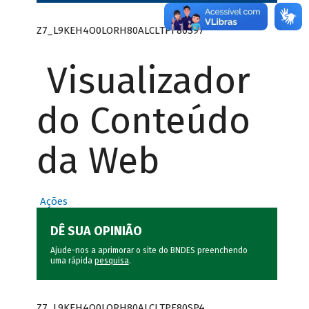
Z7_L9KEH4O0LORH80ALCLTPF80S97
Visualizador
do Conteúdo
da Web
Ações
DÊ SUA OPINIÃO
Ajude-nos a aprimorar o site do BNDES preenchendo
uma rápida
pesquisa
.
Z7_L9KEH4O0LORH80ALCLTPF80SP4