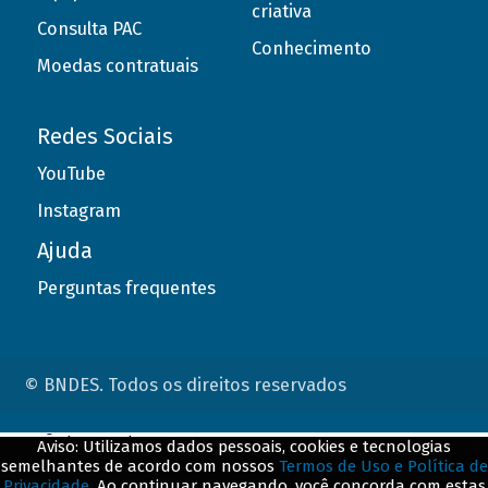
criativa
Consulta PAC
Conhecimento
Moedas contratuais
Redes Sociais
YouTube
Instagram
Ajuda
Perguntas frequentes
© BNDES. Todos os direitos reservados
ConteÃºdo complementar
Aviso: Utilizamos dados pessoais, cookies e tecnologias
semelhantes de acordo com nossos
Termos de Uso e Política de
${title}
${badge}
Privacidade
. Ao continuar navegando, você concorda com estas