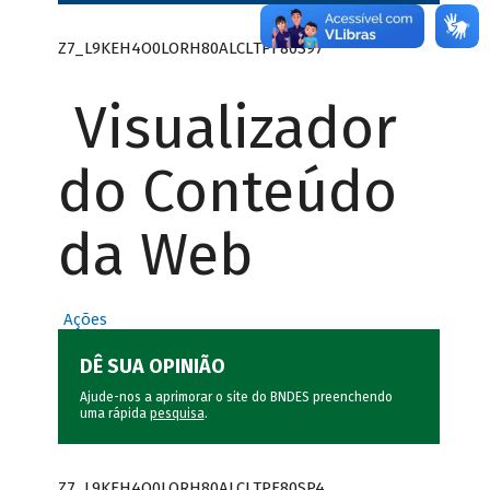
Z7_L9KEH4O0LORH80ALCLTPF80S97
Visualizador
do Conteúdo
da Web
Ações
DÊ SUA OPINIÃO
Ajude-nos a aprimorar o site do BNDES preenchendo
uma rápida
pesquisa
.
Z7_L9KEH4O0LORH80ALCLTPF80SP4