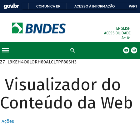
COMUNICA BR
ACESSO À INFORMAÇÃO
PARTI
ENGLISH
ACESSIBILIDADE
A+
A-
Busca
Z7_L9KEH4O0LORH80ALCLTPF80SH3
Visualizador do
Conteúdo da Web
Ações