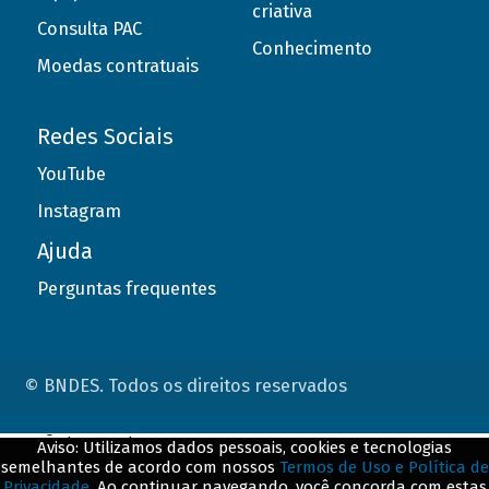
criativa
Consulta PAC
Conhecimento
Moedas contratuais
Redes Sociais
YouTube
Instagram
Ajuda
Perguntas frequentes
© BNDES. Todos os direitos reservados
ConteÃºdo complementar
Aviso: Utilizamos dados pessoais, cookies e tecnologias
semelhantes de acordo com nossos
Termos de Uso e Política de
${title}
${badge}
Privacidade
. Ao continuar navegando, você concorda com estas