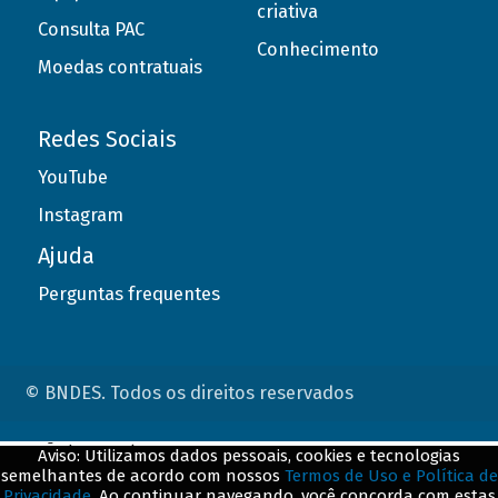
criativa
Consulta PAC
Conhecimento
Moedas contratuais
Redes Sociais
YouTube
Instagram
Ajuda
Perguntas frequentes
© BNDES. Todos os direitos reservados
ConteÃºdo complementar
Aviso: Utilizamos dados pessoais, cookies e tecnologias
semelhantes de acordo com nossos
Termos de Uso e Política de
${title}
${badge}
Privacidade
. Ao continuar navegando, você concorda com estas