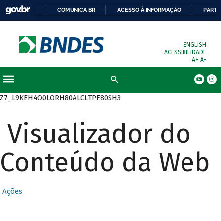
COMUNICA BR
ACESSO À INFORMAÇÃO
PARTI
ENGLISH
ACESSIBILIDADE
A+
A-
Busca
Z7_L9KEH4O0LORH80ALCLTPF80SH3
Visualizador do
Conteúdo da Web
Ações