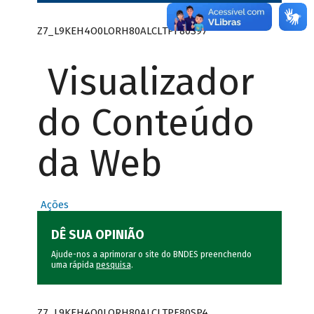
Z7_L9KEH4O0LORH80ALCLTPF80S97
Visualizador
do Conteúdo
da Web
Ações
DÊ SUA OPINIÃO
Ajude-nos a aprimorar o site do BNDES preenchendo
uma rápida
pesquisa
.
Z7_L9KEH4O0LORH80ALCLTPF80SP4