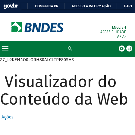
COMUNICA BR
ACESSO À INFORMAÇÃO
PARTI
ENGLISH
ACESSIBILIDADE
A+
A-
Busca
Z7_L9KEH4O0LORH80ALCLTPF80SH3
Visualizador do
Conteúdo da Web
Ações