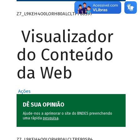
Z7_L9KEH4O0LORH80ALCLTPF80S97
Visualizador
do Conteúdo
da Web
Ações
DÊ SUA OPINIÃO
Ajude-nos a aprimorar o site do BNDES preenchendo
uma rápida
pesquisa
.
Z7_L9KEH4O0LORH80ALCLTPF80SP4