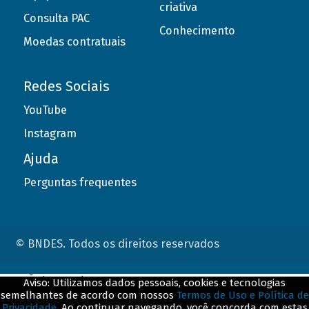
criativa
Consulta PAC
Conhecimento
Moedas contratuais
Redes Sociais
YouTube
Instagram
Ajuda
Perguntas frequentes
© BNDES. Todos os direitos reservados
ConteÃºdo complementar
Aviso: Utilizamos dados pessoais, cookies e tecnologias
semelhantes de acordo com nossos
Termos de Uso e Política de
${title}
${badge}
Privacidade
. Ao continuar navegando, você concorda com estas