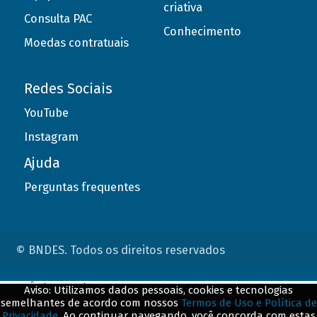
criativa
Consulta PAC
Conhecimento
Moedas contratuais
Redes Sociais
YouTube
Instagram
Ajuda
Perguntas frequentes
© BNDES. Todos os direitos reservados
ConteÃºdo complementar
Aviso: Utilizamos dados pessoais, cookies e tecnologias
semelhantes de acordo com nossos
Termos de Uso e Política de
${title}
${badge}
Privacidade
. Ao continuar navegando, você concorda com estas