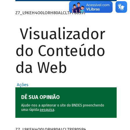
Z7_L9KEH4O0LORH80ALCLTPF80S97
Visualizador
do Conteúdo
da Web
Ações
DÊ SUA OPINIÃO
Ajude-nos a aprimorar o site do BNDES preenchendo
uma rápida
pesquisa
.
Z7_L9KEH4O0LORH80ALCLTPF80SP4