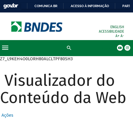
COMUNICA BR
ACESSO À INFORMAÇÃO
PARTI
ENGLISH
ACESSIBILIDADE
A+
A-
Busca
Z7_L9KEH4O0LORH80ALCLTPF80SH3
Visualizador do
Conteúdo da Web
Ações