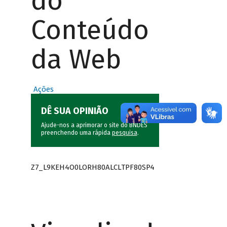
do
Conteúdo
da Web
Ações
DÊ SUA OPINIÃO
Ajude-nos a aprimorar o site do BNDES
preenchendo uma rápida
pesquisa
.
Z7_L9KEH4O0LORH80ALCLTPF80SP4