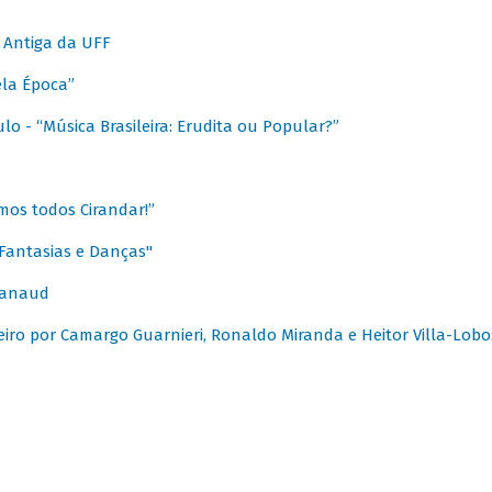
 Antiga da UFF
ela Época”
o - “Música Brasileira: Erudita ou Popular?”
mos todos Cirandar!”
Fantasias e Danças"
Canaud
leiro por Camargo Guarnieri, Ronaldo Miranda e Heitor Villa-Lobo