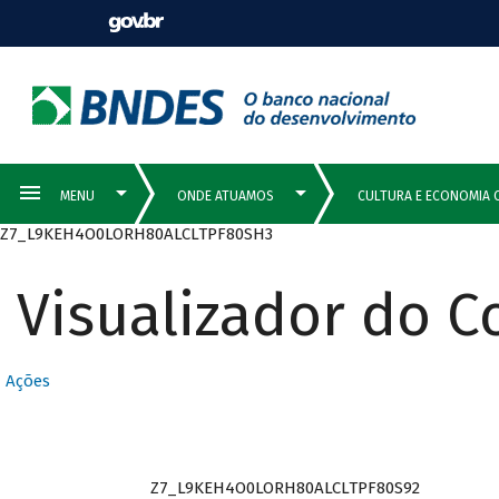
Z7_L9KEH4O0LORH80ALCLTPF80SH3
Visualizador do 
Ações
Z7_L9KEH4O0LORH80ALCLTPF80S92