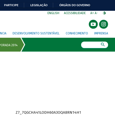
PARTICIPE
LEGISLAÇÃO
ÓRGÃOS DO GOVERNO
⁣
ENGLISH
ACESSIBILIDADE
A+
A-
NCIA
DESENVOLVIMENTO SUSTENTÁVEL
CONHECIMENTO
IMPRENSA
Busca
Z7_7QGCHA41LODH60A3OQA8RN14H1