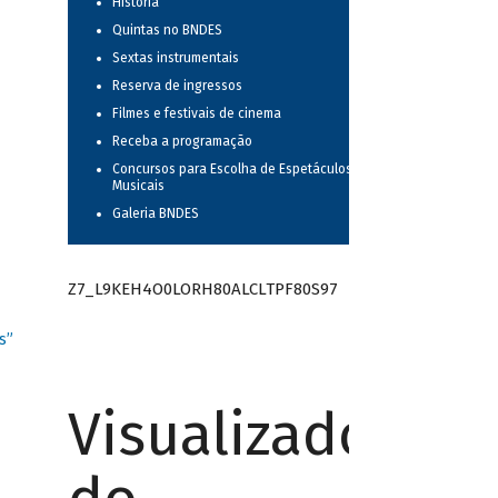
História
Quintas no BNDES
Sextas instrumentais
Reserva de ingressos
Filmes e festivais de cinema
Receba a programação
Concursos para Escolha de Espetáculos
Musicais
Galeria BNDES
Z7_L9KEH4O0LORH80ALCLTPF80S97
s”
Visualizador