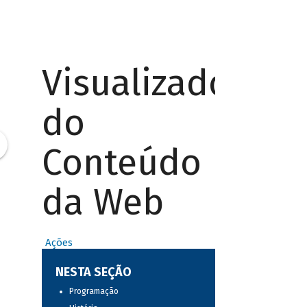
Visualizador
do
Conteúdo
da Web
Ações
NESTA SEÇÃO
Programação