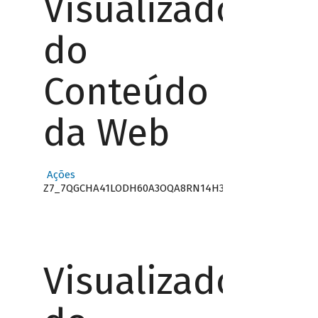
Visualizador
do
Conteúdo
da Web
Ações
Z7_7QGCHA41LODH60A3OQA8RN14H3
Visualizador