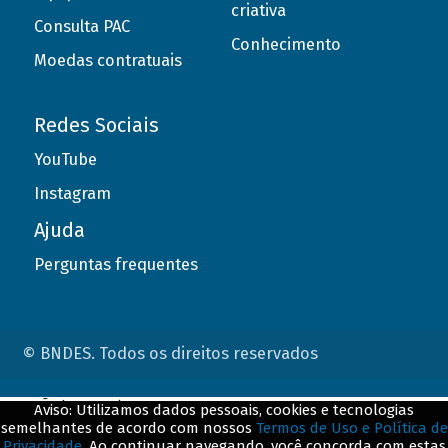
criativa
Consulta PAC
Conhecimento
Moedas contratuais
Redes Sociais
YouTube
Instagram
Ajuda
Perguntas frequentes
© BNDES. Todos os direitos reservados
ConteÃºdo complementar
Aviso: Utilizamos dados pessoais, cookies e tecnologias
semelhantes de acordo com nossos
Termos de Uso e Política de
${title}
${badge}
Privacidade
. Ao continuar navegando, você concorda com estas