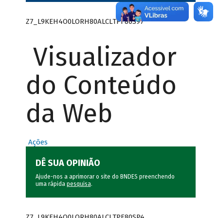
Z7_L9KEH4O0LORH80ALCLTPF80S97
Visualizador
do Conteúdo
da Web
Ações
DÊ SUA OPINIÃO
Ajude-nos a aprimorar o site do BNDES preenchendo
uma rápida
pesquisa
.
Z7_L9KEH4O0LORH80ALCLTPF80SP4