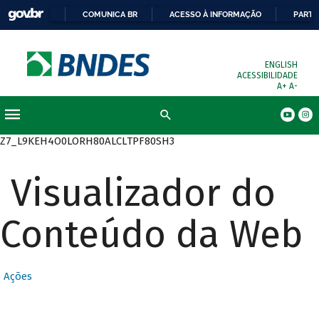
COMUNICA BR
ACESSO À INFORMAÇÃO
PARTI
ENGLISH
ACESSIBILIDADE
A+
A-
Busca
Z7_L9KEH4O0LORH80ALCLTPF80SH3
Visualizador do
Conteúdo da Web
Ações