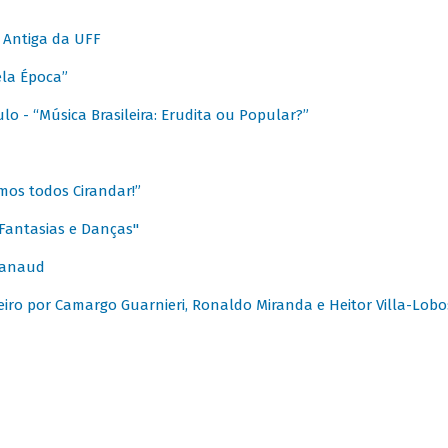
 Antiga da UFF
ela Época”
o - “Música Brasileira: Erudita ou Popular?”
mos todos Cirandar!”
Fantasias e Danças"
Canaud
leiro por Camargo Guarnieri, Ronaldo Miranda e Heitor Villa-Lobo