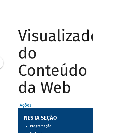
Visualizador
do
Conteúdo
da Web
Ações
NESTA SEÇÃO
Programação