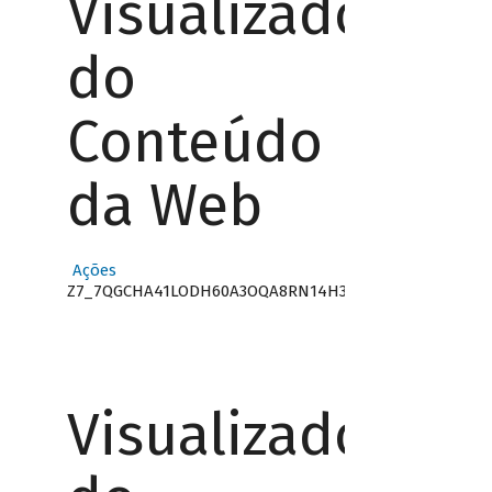
Visualizador
do
Conteúdo
da Web
Ações
Z7_7QGCHA41LODH60A3OQA8RN14H3
Visualizador