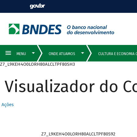
Z7_L9KEH4O0LORH80ALCLTPF80SH3
Visualizador do 
Ações
Z7_L9KEH4O0LORH80ALCLTPF80S92