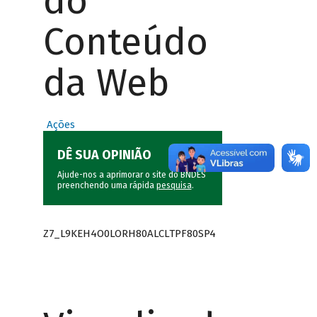
do
Conteúdo
da Web
Ações
DÊ SUA OPINIÃO
Ajude-nos a aprimorar o site do BNDES
preenchendo uma rápida
pesquisa
.
Z7_L9KEH4O0LORH80ALCLTPF80SP4