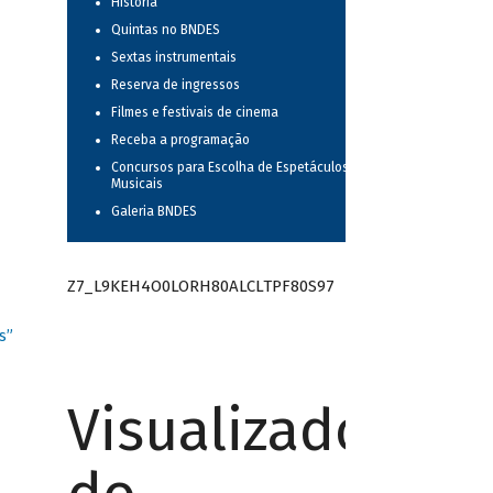
História
Quintas no BNDES
Sextas instrumentais
Reserva de ingressos
Filmes e festivais de cinema
Receba a programação
Concursos para Escolha de Espetáculos
Musicais
Galeria BNDES
Z7_L9KEH4O0LORH80ALCLTPF80S97
s”
Visualizador