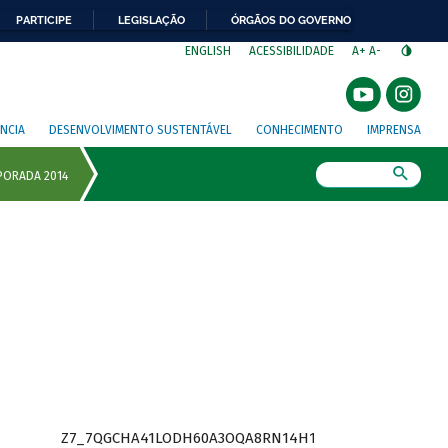
PARTICIPE
LEGISLAÇÃO
ÓRGÃOS DO GOVERNO
⁣
ENGLISH
ACESSIBILIDADE
A+
A-
NCIA
DESENVOLVIMENTO SUSTENTÁVEL
CONHECIMENTO
IMPRENSA
Busca
Z7_7QGCHA41LODH60A3OQA8RN14H1