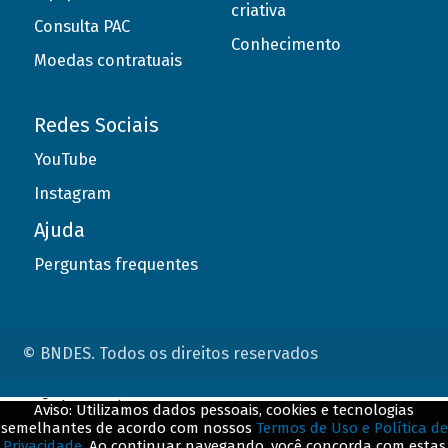
criativa
Consulta PAC
Conhecimento
Moedas contratuais
Redes Sociais
YouTube
Instagram
Ajuda
Perguntas frequentes
© BNDES. Todos os direitos reservados
ConteÃºdo complementar
Aviso: Utilizamos dados pessoais, cookies e tecnologias
semelhantes de acordo com nossos
Termos de Uso e Política de
${title}
${badge}
Privacidade
. Ao continuar navegando, você concorda com estas