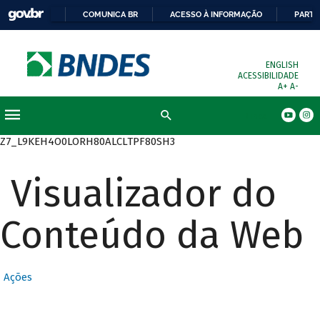
COMUNICA BR
ACESSO À INFORMAÇÃO
PARTI
ENGLISH
ACESSIBILIDADE
A+
A-
Busca
Z7_L9KEH4O0LORH80ALCLTPF80SH3
Visualizador do
Conteúdo da Web
Ações