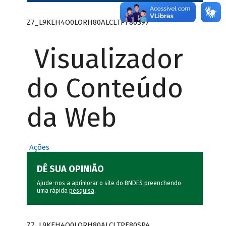
Z7_L9KEH4O0LORH80ALCLTPF80S97
Visualizador
do Conteúdo
da Web
Ações
DÊ SUA OPINIÃO
Ajude-nos a aprimorar o site do BNDES preenchendo
uma rápida
pesquisa
.
Z7_L9KEH4O0LORH80ALCLTPF80SP4