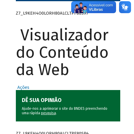
Z7_L9KEH4O0LORH80ALCLTPF80S97
Visualizador
do Conteúdo
da Web
Ações
DÊ SUA OPINIÃO
Ajude-nos a aprimorar o site do BNDES preenchendo
uma rápida
pesquisa
.
Z7_L9KEH4O0LORH80ALCLTPF80SP4