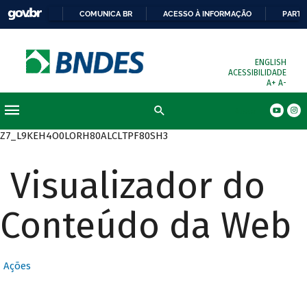
COMUNICA BR
ACESSO À INFORMAÇÃO
PARTI
ENGLISH
ACESSIBILIDADE
A+
A-
Busca
Z7_L9KEH4O0LORH80ALCLTPF80SH3
Visualizador do
Conteúdo da Web
Ações