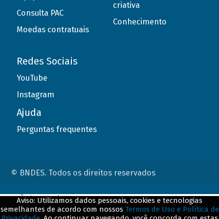
criativa
Consulta PAC
Conhecimento
Moedas contratuais
Redes Sociais
YouTube
Instagram
Ajuda
Perguntas frequentes
© BNDES. Todos os direitos reservados
ConteÃºdo complementar
Aviso: Utilizamos dados pessoais, cookies e tecnologias
semelhantes de acordo com nossos
Termos de Uso e Política de
${title}
${badge}
Privacidade
. Ao continuar navegando, você concorda com estas