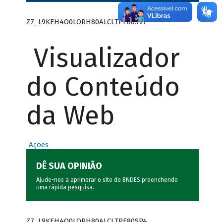
Z7_L9KEH4O0LORH80ALCLTPF80S97
Visualizador
do Conteúdo
da Web
Ações
DÊ SUA OPINIÃO
Ajude-nos a aprimorar o site do BNDES preenchendo
uma rápida
pesquisa
.
Z7_L9KEH4O0LORH80ALCLTPF80SP4