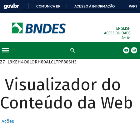
COMUNICA BR
ACESSO À INFORMAÇÃO
PARTI
ENGLISH
ACESSIBILIDADE
A+
A-
Busca
Z7_L9KEH4O0LORH80ALCLTPF80SH3
Visualizador do
Conteúdo da Web
Ações