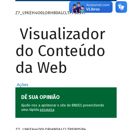
Z7_L9KEH4O0LORH80ALCLTPF80S97
Visualizador
do Conteúdo
da Web
Ações
DÊ SUA OPINIÃO
Ajude-nos a aprimorar o site do BNDES preenchendo
uma rápida
pesquisa
.
Z7_L9KEH4O0LORH80ALCLTPF80SP4