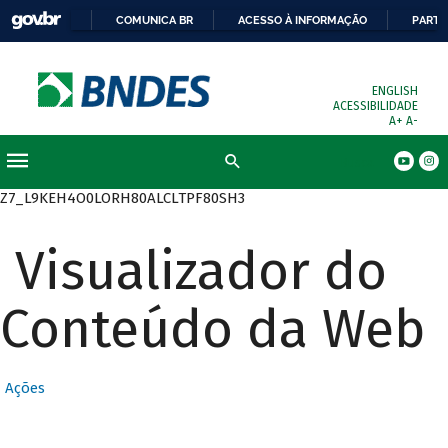
COMUNICA BR
ACESSO À INFORMAÇÃO
PARTI
ENGLISH
ACESSIBILIDADE
A+
A-
Busca
Z7_L9KEH4O0LORH80ALCLTPF80SH3
Visualizador do
Conteúdo da Web
Ações