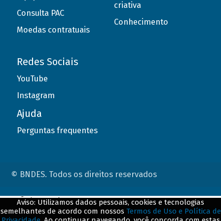
criativa
Consulta PAC
Conhecimento
Moedas contratuais
Redes Sociais
YouTube
Instagram
Ajuda
Perguntas frequentes
© BNDES. Todos os direitos reservados
ConteÃºdo complementar
Aviso: Utilizamos dados pessoais, cookies e tecnologias
semelhantes de acordo com nossos
Termos de Uso e Política de
${title}
${badge}
Privacidade
. Ao continuar navegando, você concorda com estas