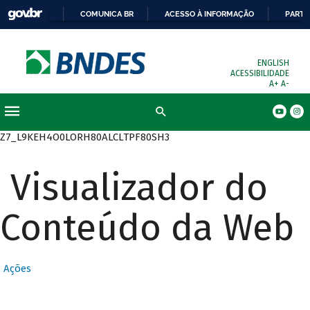
COMUNICA BR
ACESSO À INFORMAÇÃO
PARTI
ENGLISH
ACESSIBILIDADE
A+
A-
Busca
Z7_L9KEH4O0LORH80ALCLTPF80SH3
Visualizador do
Conteúdo da Web
Ações