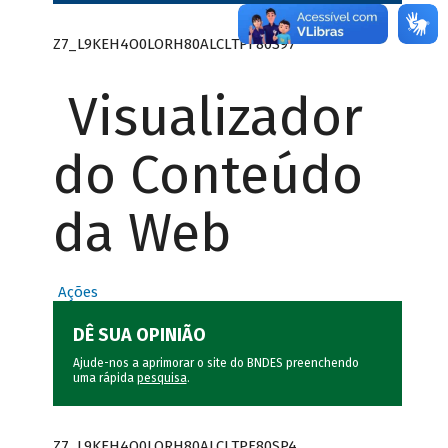
Z7_L9KEH4O0LORH80ALCLTPF80S97
Visualizador
do Conteúdo
da Web
Ações
DÊ SUA OPINIÃO
Ajude-nos a aprimorar o site do BNDES preenchendo
uma rápida
pesquisa
.
Z7_L9KEH4O0LORH80ALCLTPF80SP4