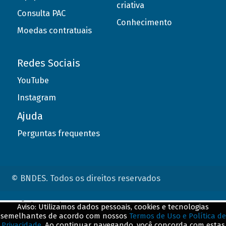
criativa
Consulta PAC
Conhecimento
Moedas contratuais
Redes Sociais
YouTube
Instagram
Ajuda
Perguntas frequentes
© BNDES. Todos os direitos reservados
ConteÃºdo complementar
Aviso: Utilizamos dados pessoais, cookies e tecnologias
semelhantes de acordo com nossos
Termos de Uso e Política de
${title}
${badge}
Privacidade
. Ao continuar navegando, você concorda com estas