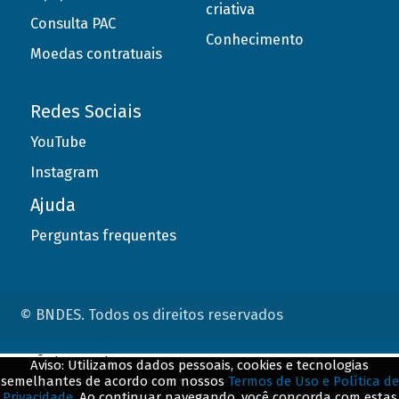
criativa
Consulta PAC
Conhecimento
Moedas contratuais
Redes Sociais
YouTube
Instagram
Ajuda
Perguntas frequentes
© BNDES. Todos os direitos reservados
ConteÃºdo complementar
Aviso: Utilizamos dados pessoais, cookies e tecnologias
semelhantes de acordo com nossos
Termos de Uso e Política de
${title}
${badge}
Privacidade
. Ao continuar navegando, você concorda com estas