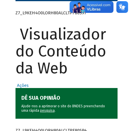
Z7_L9KEH4O0LORH80ALCLTPF80S97
Visualizador
do Conteúdo
da Web
Ações
DÊ SUA OPINIÃO
Ajude-nos a aprimorar o site do BNDES preenchendo
uma rápida
pesquisa
.
Z7_L9KEH4O0LORH80ALCLTPF80SP4