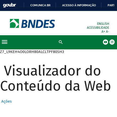
COMUNICA BR
ACESSO À INFORMAÇÃO
PARTI
ENGLISH
ACESSIBILIDADE
A+
A-
Busca
Z7_L9KEH4O0LORH80ALCLTPF80SH3
Visualizador do
Conteúdo da Web
Ações