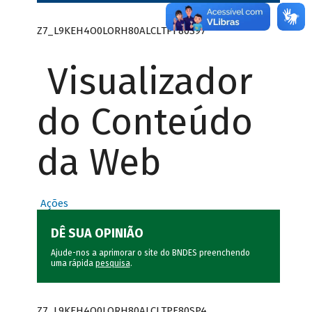
Z7_L9KEH4O0LORH80ALCLTPF80S97
Visualizador
do Conteúdo
da Web
Ações
DÊ SUA OPINIÃO
Ajude-nos a aprimorar o site do BNDES preenchendo
uma rápida
pesquisa
.
Z7_L9KEH4O0LORH80ALCLTPF80SP4