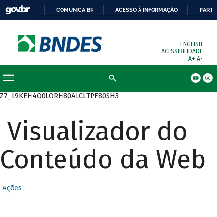
COMUNICA BR
ACESSO À INFORMAÇÃO
PARTI
ENGLISH
ACESSIBILIDADE
A+
A-
Busca
Z7_L9KEH4O0LORH80ALCLTPF80SH3
Visualizador do
Conteúdo da Web
Ações