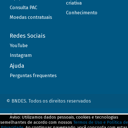
criativa
Consulta PAC
Conhecimento
Moedas contratuais
Redes Sociais
YouTube
Instagram
Ajuda
Perguntas frequentes
© BNDES. Todos os direitos reservados
ConteÃºdo complementar
Aviso: Utilizamos dados pessoais, cookies e tecnologias
semelhantes de acordo com nossos
Termos de Uso e Política de
${title}
${badge}
Privacidade
. Ao continuar navegando, você concorda com estas