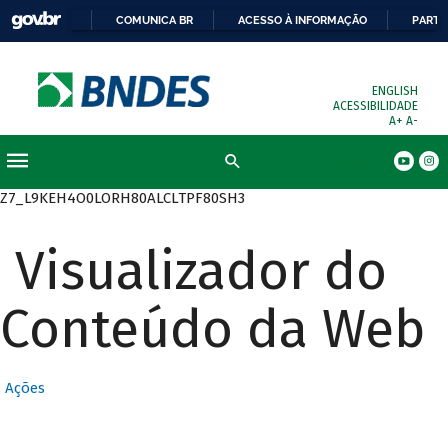
COMUNICA BR
ACESSO À INFORMAÇÃO
PARTI
ENGLISH
ACESSIBILIDADE
A+
A-
Busca
Z7_L9KEH4O0LORH80ALCLTPF80SH3
Visualizador do
Conteúdo da Web
Ações