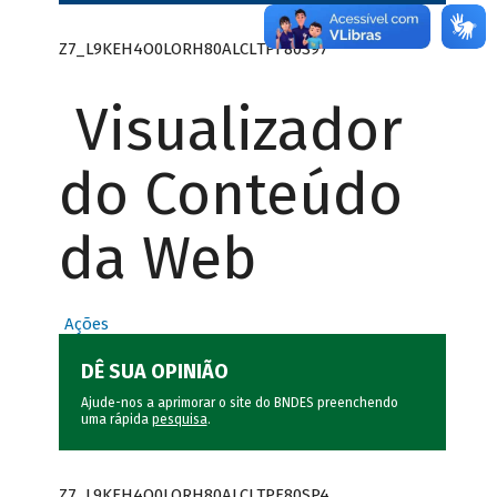
Z7_L9KEH4O0LORH80ALCLTPF80S97
Visualizador
do Conteúdo
da Web
Ações
DÊ SUA OPINIÃO
Ajude-nos a aprimorar o site do BNDES preenchendo
uma rápida
pesquisa
.
Z7_L9KEH4O0LORH80ALCLTPF80SP4