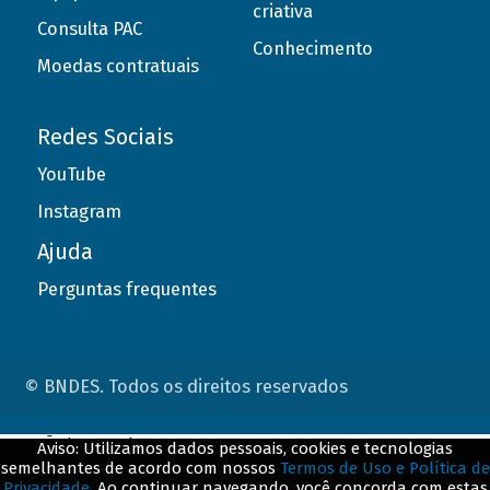
criativa
Consulta PAC
Conhecimento
Moedas contratuais
Redes Sociais
YouTube
Instagram
Ajuda
Perguntas frequentes
© BNDES. Todos os direitos reservados
ConteÃºdo complementar
Aviso: Utilizamos dados pessoais, cookies e tecnologias
semelhantes de acordo com nossos
Termos de Uso e Política de
${title}
${badge}
Privacidade
. Ao continuar navegando, você concorda com estas