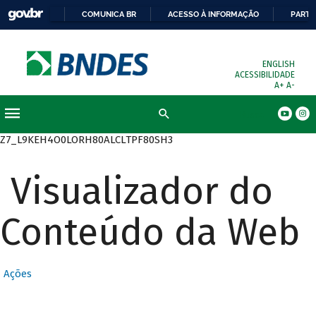
COMUNICA BR
ACESSO À INFORMAÇÃO
PARTI
ENGLISH
ACESSIBILIDADE
A+
A-
Busca
Z7_L9KEH4O0LORH80ALCLTPF80SH3
Visualizador do
Conteúdo da Web
Ações