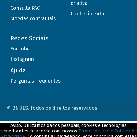
criativa
Consulta PAC
Conhecimento
Moedas contratuais
Redes Sociais
YouTube
Instagram
Ajuda
Perguntas frequentes
© BNDES. Todos os direitos reservados
ConteÃºdo complementar
Aviso: Utilizamos dados pessoais, cookies e tecnologias
semelhantes de acordo com nossos
Termos de Uso e Política de
${title}
${badge}
Privacidade
. Ao continuar navegando, você concorda com estas