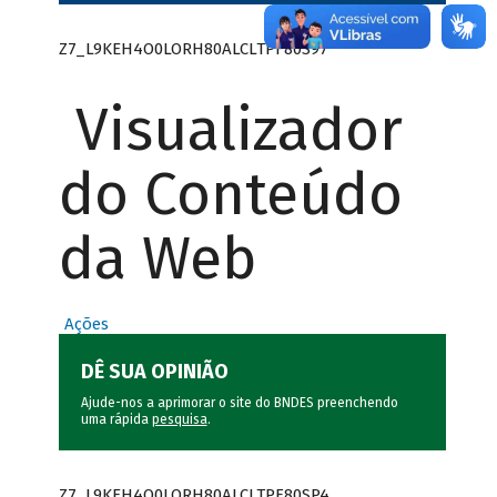
Z7_L9KEH4O0LORH80ALCLTPF80S97
Visualizador
do Conteúdo
da Web
Ações
DÊ SUA OPINIÃO
Ajude-nos a aprimorar o site do BNDES preenchendo
uma rápida
pesquisa
.
Z7_L9KEH4O0LORH80ALCLTPF80SP4