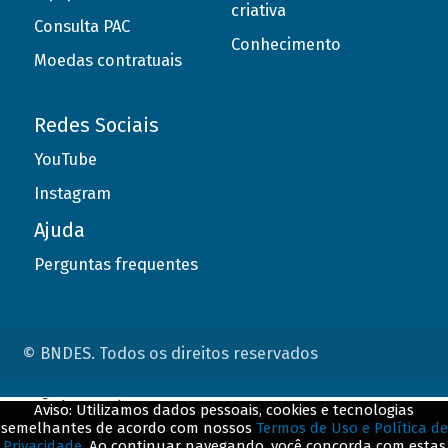
criativa
Consulta PAC
Conhecimento
Moedas contratuais
Redes Sociais
YouTube
Instagram
Ajuda
Perguntas frequentes
© BNDES. Todos os direitos reservados
ConteÃºdo complementar
Aviso: Utilizamos dados pessoais, cookies e tecnologias
semelhantes de acordo com nossos
Termos de Uso e Política de
${title}
${badge}
Privacidade
. Ao continuar navegando, você concorda com estas