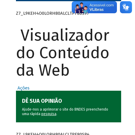
Z7_L9KEH4O0LORH80ALCLTPF80S97
Visualizador
do Conteúdo
da Web
Ações
DÊ SUA OPINIÃO
Ajude-nos a aprimorar o site do BNDES preenchendo
uma rápida
pesquisa
.
Z7_L9KEH4O0LORH80ALCLTPF80SP4