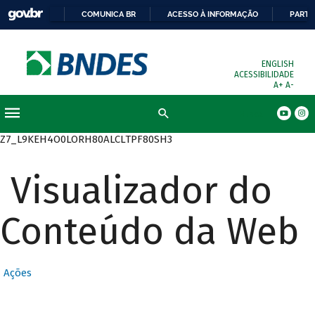
COMUNICA BR
ACESSO À INFORMAÇÃO
PARTI
ENGLISH
ACESSIBILIDADE
A+
A-
Busca
Z7_L9KEH4O0LORH80ALCLTPF80SH3
Visualizador do
Conteúdo da Web
Ações