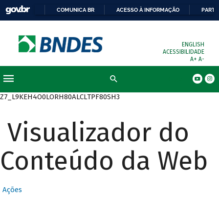
COMUNICA BR
ACESSO À INFORMAÇÃO
PARTI
ENGLISH
ACESSIBILIDADE
A+
A-
Busca
Z7_L9KEH4O0LORH80ALCLTPF80SH3
Visualizador do
Conteúdo da Web
Ações