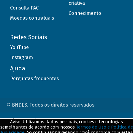
criativa
Consulta PAC
Conhecimento
Moedas contratuais
Redes Sociais
YouTube
Instagram
Ajuda
Perguntas frequentes
© BNDES. Todos os direitos reservados
ConteÃºdo complementar
Aviso: Utilizamos dados pessoais, cookies e tecnologias
semelhantes de acordo com nossos
Termos de Uso e Política de
${title}
${badge}
Privacidade
. Ao continuar navegando, você concorda com estas