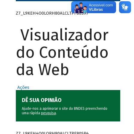
Z7_L9KEH4O0LORH80ALCLTPF80S97
Visualizador
do Conteúdo
da Web
Ações
DÊ SUA OPINIÃO
Ajude-nos a aprimorar o site do BNDES preenchendo
uma rápida
pesquisa
.
Z7_L9KEH4O0LORH80ALCLTPF80SP4