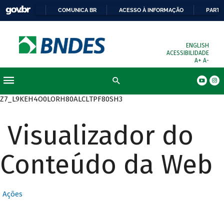
COMUNICA BR
ACESSO À INFORMAÇÃO
PARTI
ENGLISH
ACESSIBILIDADE
A+
A-
Busca
Z7_L9KEH4O0LORH80ALCLTPF80SH3
Visualizador do
Conteúdo da Web
Ações