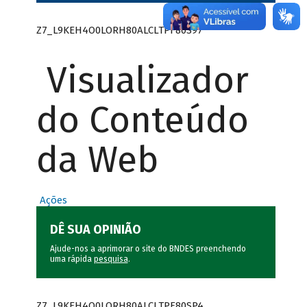
Z7_L9KEH4O0LORH80ALCLTPF80S97
Visualizador
do Conteúdo
da Web
Ações
DÊ SUA OPINIÃO
Ajude-nos a aprimorar o site do BNDES preenchendo
uma rápida
pesquisa
.
Z7_L9KEH4O0LORH80ALCLTPF80SP4