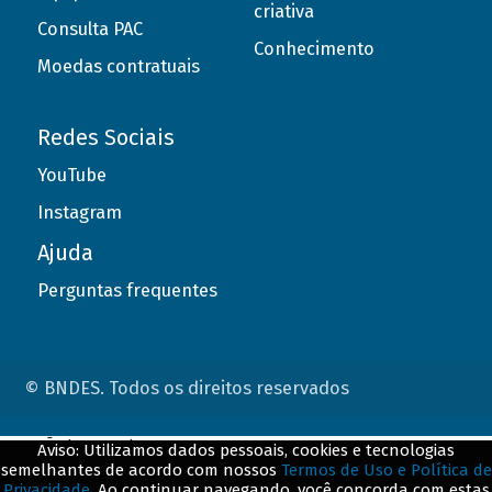
criativa
Consulta PAC
Conhecimento
Moedas contratuais
Redes Sociais
YouTube
Instagram
Ajuda
Perguntas frequentes
© BNDES. Todos os direitos reservados
ConteÃºdo complementar
Aviso: Utilizamos dados pessoais, cookies e tecnologias
semelhantes de acordo com nossos
Termos de Uso e Política de
${title}
${badge}
Privacidade
. Ao continuar navegando, você concorda com estas