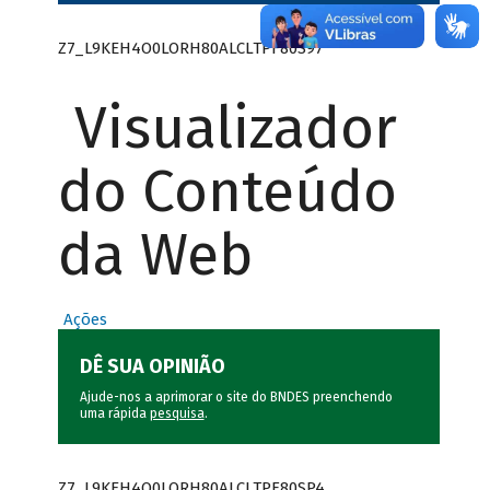
Z7_L9KEH4O0LORH80ALCLTPF80S97
Visualizador
do Conteúdo
da Web
Ações
DÊ SUA OPINIÃO
Ajude-nos a aprimorar o site do BNDES preenchendo
uma rápida
pesquisa
.
Z7_L9KEH4O0LORH80ALCLTPF80SP4