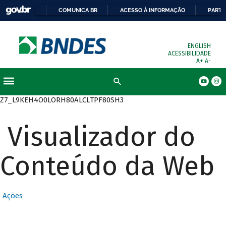
COMUNICA BR
ACESSO À INFORMAÇÃO
PARTI
ENGLISH
ACESSIBILIDADE
A+
A-
Busca
Z7_L9KEH4O0LORH80ALCLTPF80SH3
Visualizador do
Conteúdo da Web
Ações