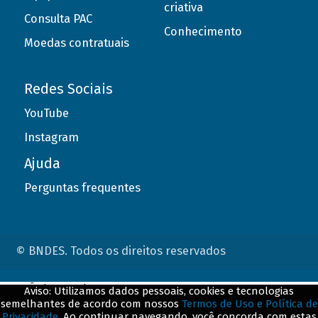
criativa
Consulta PAC
Conhecimento
Moedas contratuais
Redes Sociais
YouTube
Instagram
Ajuda
Perguntas frequentes
© BNDES. Todos os direitos reservados
ConteÃºdo complementar
Aviso: Utilizamos dados pessoais, cookies e tecnologias
semelhantes de acordo com nossos
Termos de Uso e Política de
${title}
${badge}
Privacidade
. Ao continuar navegando, você concorda com estas