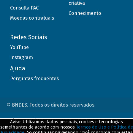
criativa
Consulta PAC
Conhecimento
Moedas contratuais
Redes Sociais
YouTube
Instagram
Ajuda
Perguntas frequentes
© BNDES. Todos os direitos reservados
ConteÃºdo complementar
Aviso: Utilizamos dados pessoais, cookies e tecnologias
semelhantes de acordo com nossos
Termos de Uso e Política de
${title}
${badge}
Privacidade
. Ao continuar navegando, você concorda com estas