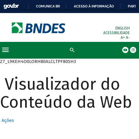
COMUNICA BR
ACESSO À INFORMAÇÃO
PARTI
ENGLISH
ACESSIBILIDADE
A+
A-
Busca
Z7_L9KEH4O0LORH80ALCLTPF80SH3
Visualizador do
Conteúdo da Web
Ações