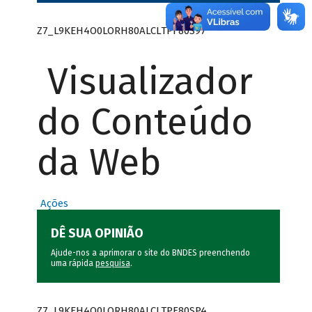
Z7_L9KEH4O0LORH80ALCLTPF80S97
Visualizador
do Conteúdo
da Web
Ações
DÊ SUA OPINIÃO
Ajude-nos a aprimorar o site do BNDES preenchendo
uma rápida
pesquisa
.
Z7_L9KEH4O0LORH80ALCLTPF80SP4