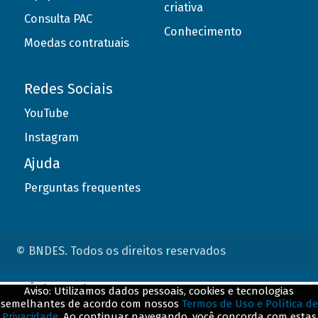
criativa
Consulta PAC
Conhecimento
Moedas contratuais
Redes Sociais
YouTube
Instagram
Ajuda
Perguntas frequentes
© BNDES. Todos os direitos reservados
ConteÃºdo complementar
Aviso: Utilizamos dados pessoais, cookies e tecnologias
semelhantes de acordo com nossos
Termos de Uso e Política de
${title}
${badge}
Privacidade
. Ao continuar navegando, você concorda com estas