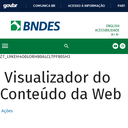
COMUNICA BR
ACESSO À INFORMAÇÃO
PARTI
ENGLISH
ACESSIBILIDADE
A+
A-
Busca
Z7_L9KEH4O0LORH80ALCLTPF80SH3
Visualizador do
Conteúdo da Web
Ações