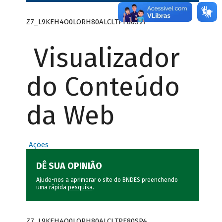
Z7_L9KEH4O0LORH80ALCLTPF80S97
Visualizador
do Conteúdo
da Web
Ações
DÊ SUA OPINIÃO
Ajude-nos a aprimorar o site do BNDES preenchendo
uma rápida
pesquisa
.
Z7_L9KEH4O0LORH80ALCLTPF80SP4