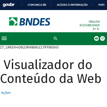
COMUNICA BR
ACESSO À INFORMAÇÃO
PARTI
ENGLISH
ACESSIBILIDADE
A+
A-
Busca
Z7_L9KEH4O0LORH80ALCLTPF80SH3
Visualizador do
Conteúdo da Web
Ações