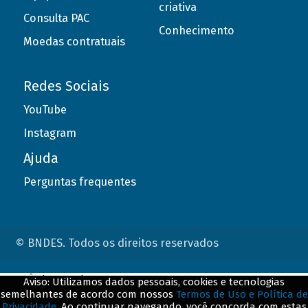
criativa
Consulta PAC
Conhecimento
Moedas contratuais
Redes Sociais
YouTube
Instagram
Ajuda
Perguntas frequentes
© BNDES. Todos os direitos reservados
ConteÃºdo complementar
Aviso: Utilizamos dados pessoais, cookies e tecnologias
semelhantes de acordo com nossos
Termos de Uso e Política de
${title}
${badge}
Privacidade
. Ao continuar navegando, você concorda com estas