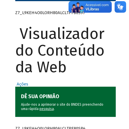
Z7_L9KEH4O0LORH80ALCLTPF80S97
Visualizador
do Conteúdo
da Web
Ações
DÊ SUA OPINIÃO
Ajude-nos a aprimorar o site do BNDES preenchendo
uma rápida
pesquisa
.
Z7_L9KEH4O0LORH80ALCLTPF80SP4