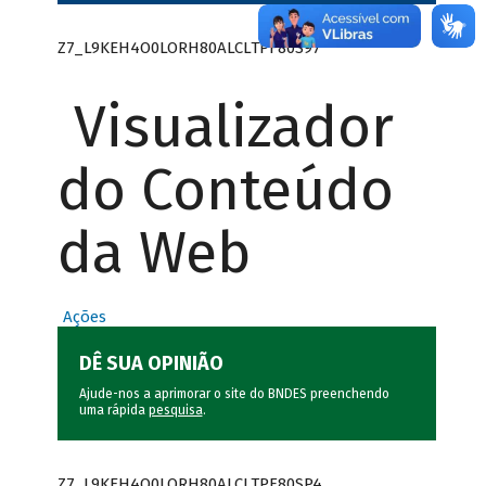
Z7_L9KEH4O0LORH80ALCLTPF80S97
Visualizador
do Conteúdo
da Web
Ações
DÊ SUA OPINIÃO
Ajude-nos a aprimorar o site do BNDES preenchendo
uma rápida
pesquisa
.
Z7_L9KEH4O0LORH80ALCLTPF80SP4