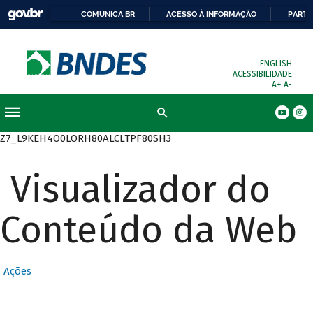
COMUNICA BR
ACESSO À INFORMAÇÃO
PARTI
ENGLISH
ACESSIBILIDADE
A+
A-
Busca
Z7_L9KEH4O0LORH80ALCLTPF80SH3
Visualizador do
Conteúdo da Web
Ações