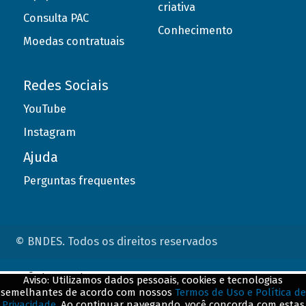
criativa
Consulta PAC
Conhecimento
Moedas contratuais
Redes Sociais
YouTube
Instagram
Ajuda
Perguntas frequentes
© BNDES. Todos os direitos reservados
ConteÃºdo complementar
Aviso: Utilizamos dados pessoais, cookies e tecnologias
semelhantes de acordo com nossos
Termos de Uso e Política de
${title}
${badge}
Privacidade
. Ao continuar navegando, você concorda com estas