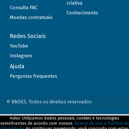
criativa
Consulta PAC
Conhecimento
Moedas contratuais
Redes Sociais
YouTube
Instagram
Ajuda
Perguntas frequentes
© BNDES. Todos os direitos reservados
ConteÃºdo complementar
Aviso: Utilizamos dados pessoais, cookies e tecnologias
semelhantes de acordo com nossos
Termos de Uso e Política de
${title}
${badge}
Privacidade
. Ao continuar navegando, você concorda com estas