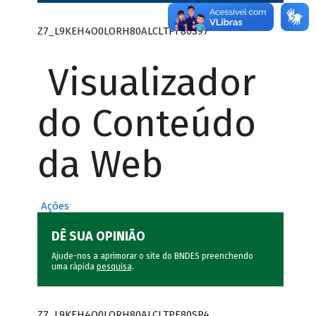
Z7_L9KEH4O0LORH80ALCLTPF80S97
Visualizador
do Conteúdo
da Web
Ações
DÊ SUA OPINIÃO
Ajude-nos a aprimorar o site do BNDES preenchendo
uma rápida
pesquisa
.
Z7_L9KEH4O0LORH80ALCLTPF80SP4