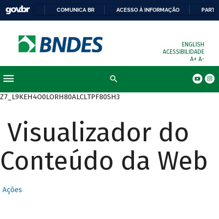
COMUNICA BR
ACESSO À INFORMAÇÃO
PARTI
ENGLISH
ACESSIBILIDADE
A+
A-
Busca
Z7_L9KEH4O0LORH80ALCLTPF80SH3
Visualizador do
Conteúdo da Web
Ações