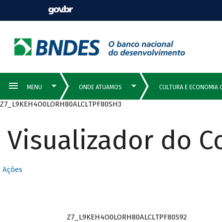
Z7_L9KEH4O0LORH80ALCLTPF80SH3
Visualizador do 
Ações
Z7_L9KEH4O0LORH80ALCLTPF80S92