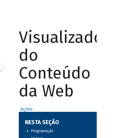
Visualizador
do
Conteúdo
da Web
Ações
NESTA SEÇÃO
Programação