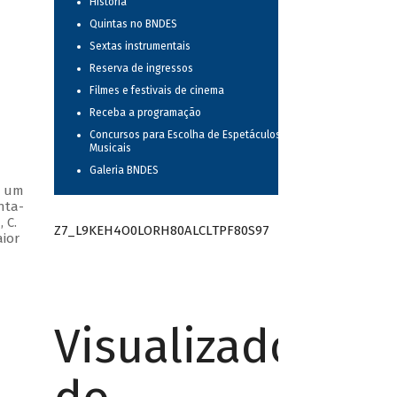
História
Quintas no BNDES
Sextas instrumentais
Reserva de ingressos
Filmes e festivais de cinema
Receba a programação
Concursos para Escolha de Espetáculos
Musicais
Galeria BNDES
m um
nta-
 C.
Z7_L9KEH4O0LORH80ALCLTPF80S97
aior
Visualizador