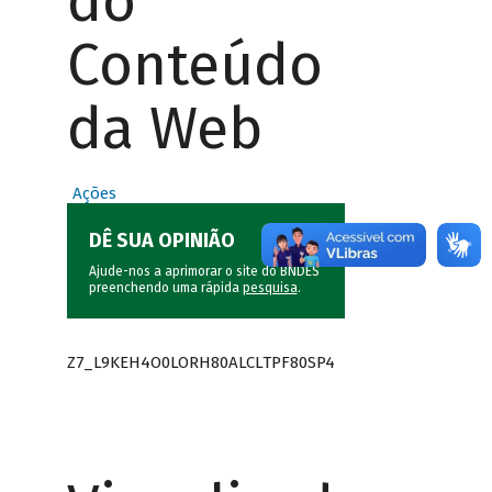
do
Conteúdo
da Web
Ações
DÊ SUA OPINIÃO
Ajude-nos a aprimorar o site do BNDES
preenchendo uma rápida
pesquisa
.
Z7_L9KEH4O0LORH80ALCLTPF80SP4