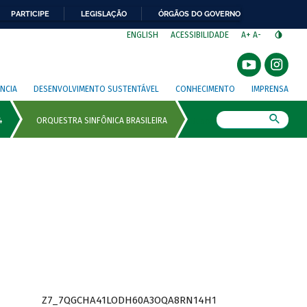
PARTICIPE
LEGISLAÇÃO
ÓRGÃOS DO GOVERNO
⁣
ENGLISH
ACESSIBILIDADE
A+
A-
NCIA
DESENVOLVIMENTO SUSTENTÁVEL
CONHECIMENTO
IMPRENSA
Busca
Z7_7QGCHA41LODH60A3OQA8RN14H1