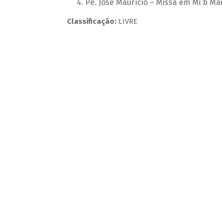
Pe. José Maurício – Missa em Mi b Ma
Classificação:
LIVRE