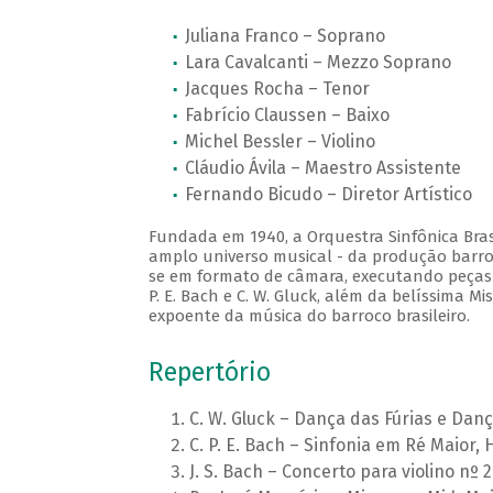
Juliana Franco – Soprano
Lara Cavalcanti – Mezzo Soprano
Jacques Rocha – Tenor
Fabrício Claussen – Baixo
Michel Bessler – Violino
Cláudio Ávila – Maestro Assistente
Fernando Bicudo – Diretor Artístico
Fundada em 1940, a Orquestra Sinfônica Brasi
amplo universo musical - da produção barro
se em formato de câmara, executando peças do
P. E. Bach e C. W. Gluck, além da belíssima 
expoente da música do barroco brasileiro.
Repertório
C. W. Gluck – Dança das Fúrias e Dan
C. P. E. Bach – Sinfonia em Ré Maior, 
J. S. Bach – Concerto para violino nº