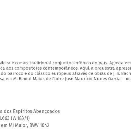
leira é o mais tradicional conjunto sinfônico do país. Aposta e
ca aos compositores contemporâneos. Aqui, a orquestra aprese
 barroco e do clássico europeus através de obras de J. S. Bach,
Missa em Mi Bemol Maior, de Padre José Maurício Nunes Garcia – m
ça dos Espíritos Abençoados
H.663 (W.183/1)
 2 em Mi Maior, BWV 1042