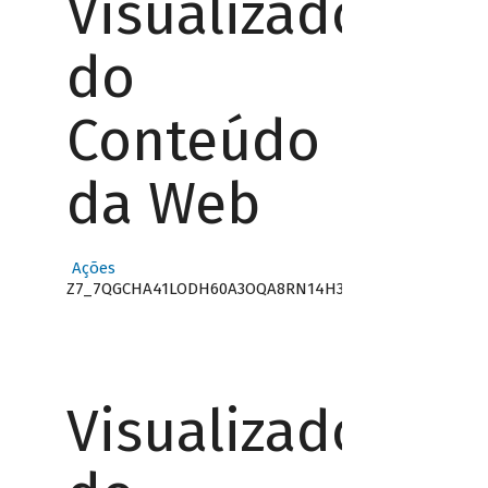
Visualizador
do
Conteúdo
da Web
Ações
Z7_7QGCHA41LODH60A3OQA8RN14H3
Visualizador