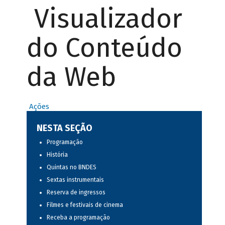
Visualizador
do Conteúdo
da Web
Ações
NESTA SEÇÃO
Programação
História
Quintas no BNDES
Sextas instrumentais
Reserva de ingressos
Filmes e festivais de cinema
Receba a programação