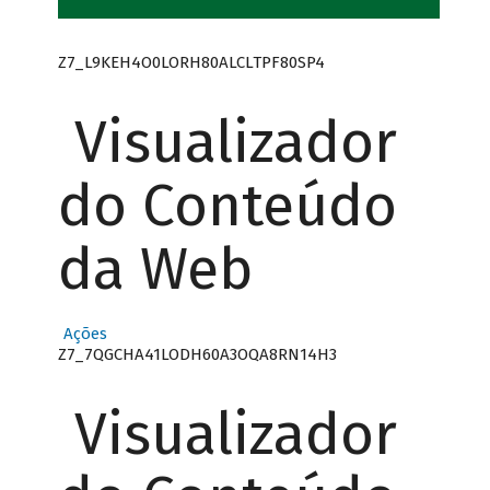
Z7_L9KEH4O0LORH80ALCLTPF80SP4
Visualizador
do Conteúdo
da Web
Ações
Z7_7QGCHA41LODH60A3OQA8RN14H3
Visualizador