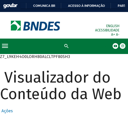
COMUNICA BR
ACESSO À INFORMAÇÃO
PARTI
ENGLISH
ACESSIBILIDADE
A+
A-
Busca
Z7_L9KEH4O0LORH80ALCLTPF80SH3
Visualizador do
Conteúdo da Web
Ações