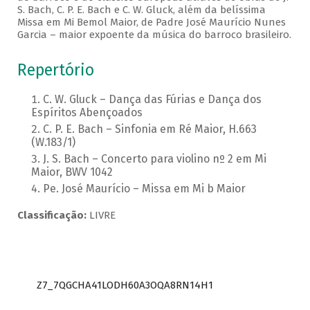
S. Bach, C. P. E. Bach e C. W. Gluck, além da belíssima
Missa em Mi Bemol Maior, de Padre José Maurício Nunes
Garcia – maior expoente da música do barroco brasileiro.
Repertório
C. W. Gluck – Dança das Fúrias e Dança dos
Espíritos Abençoados
C. P. E. Bach – Sinfonia em Ré Maior, H.663
(W.183/1)
J. S. Bach – Concerto para violino nº 2 em Mi
Maior, BWV 1042
Pe. José Maurício – Missa em Mi b Maior
Classificação:
LIVRE
Z7_7QGCHA41LODH60A3OQA8RN14H1