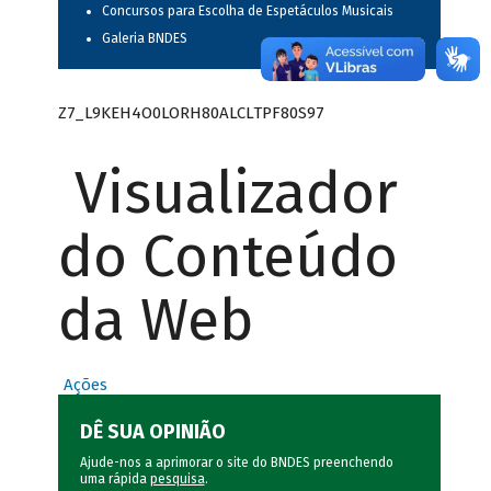
Concursos para Escolha de Espetáculos Musicais
Galeria BNDES
Z7_L9KEH4O0LORH80ALCLTPF80S97
Visualizador
do Conteúdo
da Web
Ações
DÊ SUA OPINIÃO
Ajude-nos a aprimorar o site do BNDES preenchendo
uma rápida
pesquisa
.