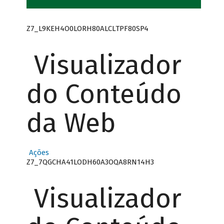
Z7_L9KEH4O0LORH80ALCLTPF80SP4
Visualizador
do Conteúdo
da Web
Ações
Z7_7QGCHA41LODH60A3OQA8RN14H3
Visualizador