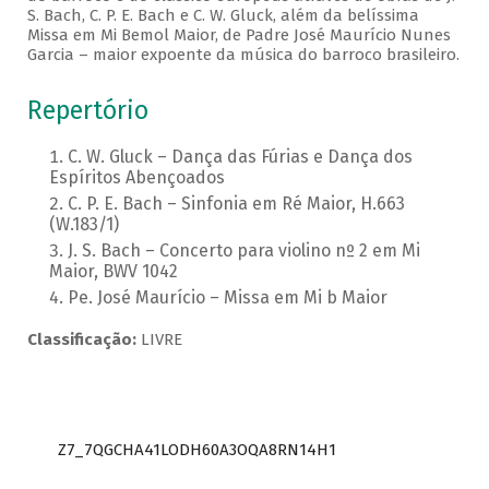
S. Bach, C. P. E. Bach e C. W. Gluck, além da belíssima
Missa em Mi Bemol Maior, de Padre José Maurício Nunes
Garcia – maior expoente da música do barroco brasileiro.
Repertório
C. W. Gluck – Dança das Fúrias e Dança dos
Espíritos Abençoados
C. P. E. Bach – Sinfonia em Ré Maior, H.663
(W.183/1)
J. S. Bach – Concerto para violino nº 2 em Mi
Maior, BWV 1042
Pe. José Maurício – Missa em Mi b Maior
Classificação:
LIVRE
Z7_7QGCHA41LODH60A3OQA8RN14H1