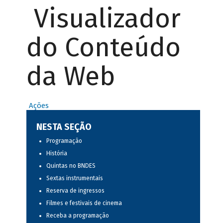
Visualizador
do Conteúdo
da Web
Ações
NESTA SEÇÃO
Programação
História
Quintas no BNDES
Sextas instrumentais
Reserva de ingressos
Filmes e festivais de cinema
Receba a programação