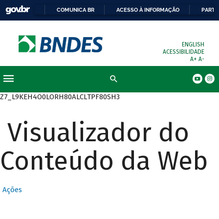
COMUNICA BR
ACESSO À INFORMAÇÃO
PARTI
ENGLISH
ACESSIBILIDADE
A+
A-
Busca
Z7_L9KEH4O0LORH80ALCLTPF80SH3
Visualizador do
Conteúdo da Web
Ações