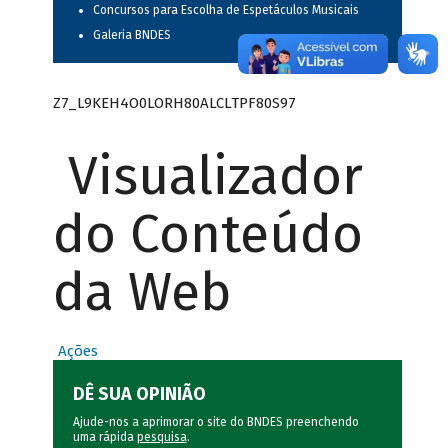
Concursos para Escolha de Espetáculos Musicais
Galeria BNDES
Z7_L9KEH4O0LORH80ALCLTPF80S97
Visualizador
do Conteúdo
da Web
Ações
DÊ SUA OPINIÃO
Ajude-nos a aprimorar o site do BNDES preenchendo
uma rápida
pesquisa
.